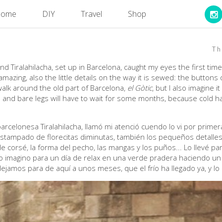
ome
DIY
Travel
Shop
Th
d Tiralahilacha, set up in Barcelona, caught my eyes the first time 
 amazing, also the little details on the way it is sewed: the buttons
a walk around the old part of Barcelona,
el Gòtic
, but I also imagine it
nics and bare legs will have to wait for some months, because cold ha
barcelonesa Tiralahilacha, llamó mi atenció cuendo lo vi por prime
estampado de florecitas diminutas, también los pequeños detalles
orsé, la forma del pecho, las mangas y los puños... Lo llevé par
o imagino para un día de relax en una verde pradera haciendo un
lo dejamos para de aquí a unos meses, que el frío ha llegado ya, y l