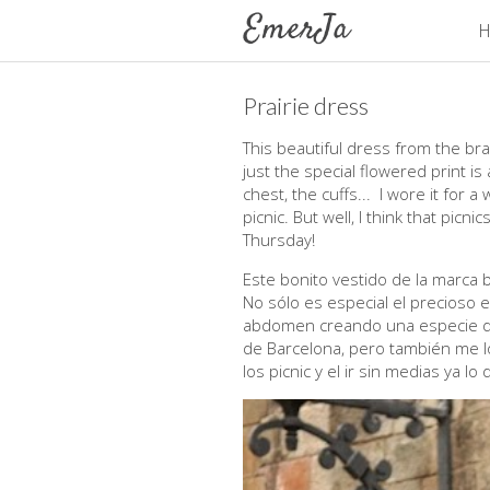
H
Prairie dress
This beautiful dress from the bran
just the special flowered print is
chest, the cuffs... I wore it for 
picnic. But well, I think that pic
Thursday!
Este bonito vestido de la marca 
No sólo es especial el precioso 
abdomen creando una especie de c
de Barcelona, pero también me l
los picnic y el ir sin medias ya 