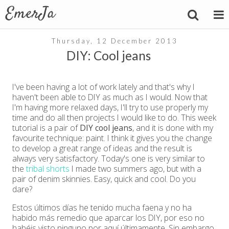
Thursday, 12 December 2013
DIY: Cool jeans
I've been having a lot of work lately and that's why I
haven't been able to DIY as much as I would. Now that
I'm having more relaxed days, I'll try to use properly my
time and do all then projects I would like to do. This week
tutorial is a pair of
DIY cool jeans
, and it is done with my
favourite technique: paint. I think it gives you the change
to develop a great range of ideas and the result is
always very satisfactory. Today's one is very similar to
the
tribal shorts
I made two summers ago, but with a
pair of denim skinnies. Easy, quick and cool. Do you
dare?
Estos últimos días he tenido mucha faena y no ha
habido más remedio que aparcar los DIY, por eso no
habéis visto ninguno por aquí últimamente. Sin embargo,