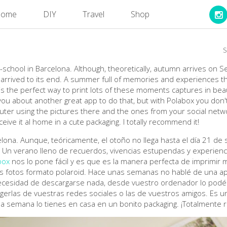
ome
DIY
Travel
Shop
o-school in Barcelona. Although, theoretically, autumn arrives on
y arrived to its end. A summer full of memories and experiences th
is the perfect way to print lots of these moments captures in beaut
you about another great app to do that, but with Polabox you don
puter using the pictures there and the ones from your social netw
eive it al home in a cute packaging. I totally recommend it!
lona. Aunque, teóricamente, el otoño no llega hasta el día 21 d
n. Un verano lleno de recuerdos, vivencias estupendas y experien
box
nos lo pone fácil y es que es la manera perfecta de imprim
 fotos formato polaroid. Hace unas semanas no hablé de una app 
ecesidad de descargarse nada, desde vuestro ordenador lo podé
erlas de vuestras redes sociales o las de vuestros amigos. Es un 
a semana lo tienes en casa en un bonito packaging. ¡Totalmente