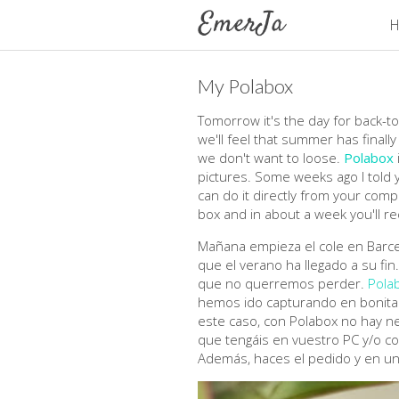
H
My Polabox
Tomorrow it's the day for back-t
we'll feel that summer has finall
we don't want to loose.
Polabox
pictures. Some weeks ago I told 
can do it directly from your com
box and in about a week you'll rec
Mañana empieza el cole en Barce
que el verano ha llegado a su fi
que no querremos perder.
Pola
hemos ido capturando en bonitas
este caso, con Polabox no hay n
que tengáis en vuestro PC y/o cog
Además, haces el pedido y en un