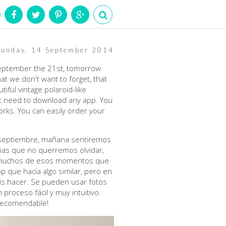
Sunday, 14 September 2014
 September the 21st, tomorrow
at we don't want to forget, that
iful vintage polaroid-like
't need to download any app. You
orks. You can easily order your
e septiembre, mañana sentiremos
cias que no querremos olvidar,
ir muchos de esos momentos que
que hacía algo similar, pero en
is hacer. Se pueden usar fotos
proceso fácil y muy intuitivo.
 recomendable!