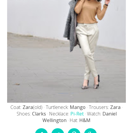
Coat:
Zara
(old) · Turtleneck:
Mango
· Trousers:
Zara
·
Shoes:
Clarks
· Necklace:
Pi-Ret
· Watch:
Daniel
Wellington
· Hat:
H&M