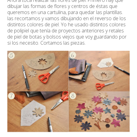
Ahora toca realizar las flores de piel. Primero hay que
dibujar las formas de flores y centros de éstas que
queremos en una cartulina, para quedar las plantillas.
las recortamos y vamos dibujando en el reverso de los
distintos colores de piel. Yo he usado distintos colores
de polipiel que tenía de proyectos anteriores y retales
de piel de botas y bolsos viejos que voy guardando por
si los necesito. Cortamos las piezas.