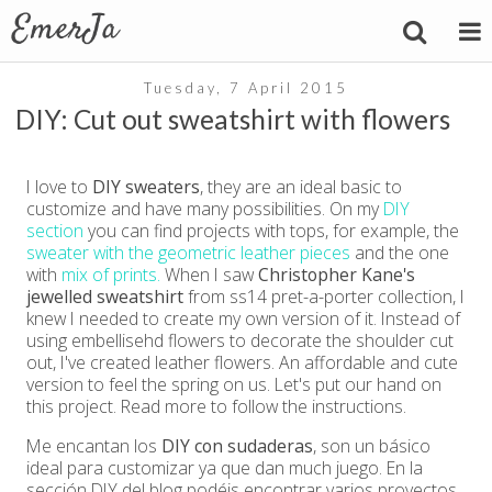
Tuesday, 7 April 2015
DIY: Cut out sweatshirt with flowers
I love to
DIY sweaters
, they are an ideal basic to
customize and have many possibilities. On my
DIY
section
you can find projects with tops, for example, the
sweater with the geometric leather pieces
and the one
with
mix of prints.
When I saw
Christopher Kane's
jewelled sweatshirt
from ss14 pret-a-porter collection, I
knew I needed to create my own version of it. Instead of
using embellisehd flowers to decorate the shoulder cut
out, I've created leather flowers. An affordable and cute
version to feel the spring on us. Let's put our hand on
this project. Read more to follow the instructions.
Me encantan los
DIY con sudaderas
, son un básico
ideal para customizar ya que dan much juego. En la
sección DIY del blog podéis encontrar varios proyectos