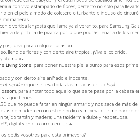
semua
con vivo estampado de flores, perfecto no sólo para llevarlo
arlo en el pelo a modo de coletero o turbante e incluso de cintur
 mil maneras.
con divertida langosta que llama ya al veranito, para Samsung Gal
ubierta de pintura de pizarra por lo que podrás llenarla de los men
y gris, ideal para cualquier ocasión.
oso, lleno de flores y con cierto aire tropical. ¡Viva el colorido!
a y atemporal.
he Living Stone,
para poner nuestra piel a punto para esos primer
ado y con cierto aire aniñado e inocente.
ent necklace
que se lleva todas las miradas en un
look
.
Blossom
, para anotar todo aquello que se te pase por la cabeza en
eas que tienes.
 LBD que no puede faltar en ningún armario y nos saca de más de
piezas de madera en un estilo nórdico y minimal que me parece e
n tejido tartán y madera; una taxidermia dulce y respetuosa.
le!*
, digital y con la correa en fucsia.
é os pedís vosotros para esta primavera?