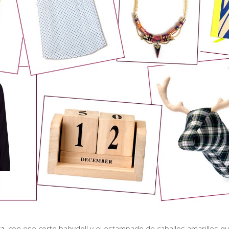
ta
, con ese corte babydoll y el estampado de caballos amarillos