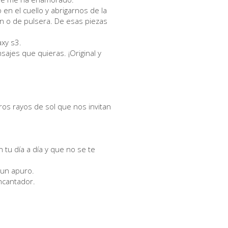
 en el cuello y abrigarnos de la
ón o de pulsera. De esas piezas
axy s3.
sajes que quieras. ¡Original y
os rayos de sol que nos invitan
 tu día a día y que no se te
 un apuro.
ncantador.