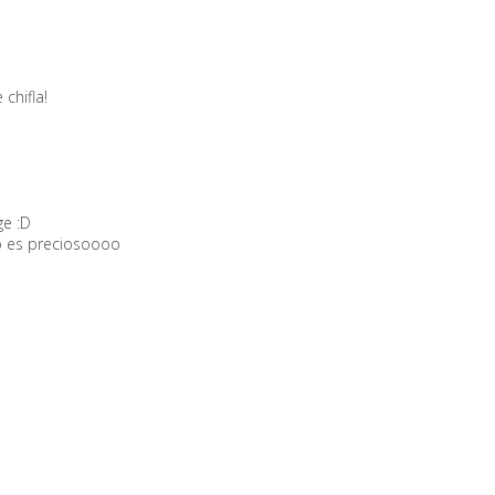
chifla!
ge :D
co es preciosoooo