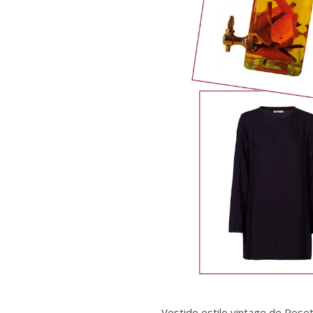
-
Vestido estilo vintage de Pese