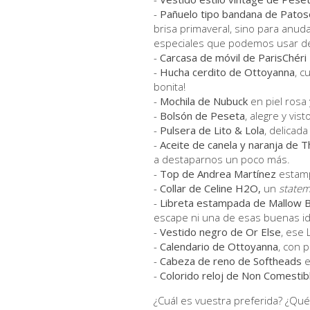
-
Pañuelo tipo bandana de Pato
brisa primaveral, sino para anud
especiales que podemos usar de
-
Carcasa de móvil de ParisChéri
-
Hucha cerdito de Ottoyanna
, c
bonita!
-
Mochila de Nubuck
en piel rosa 
-
Bolsón de Peseta
, alegre y vist
-
Pulsera de Lito & Lola
, delicad
-
Aceite de canela y naranja de T
a destaparnos un poco más.
-
Top de Andrea Martínez
estamp
-
Collar de Celine H2O,
un
statem
-
Libreta estampada de Mallow 
escape ni una de esas buenas id
-
Vestido negro de Or Else
, ese
-
Calendario de Ottoyanna
, con 
-
Cabeza de reno de Softheads
e
-
Colorido reloj de Non Comestib
¿Cuál es vuestra preferida? ¿Qu