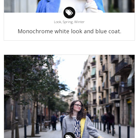
Look,
Spring,
Winter
Monochrome white look and blue coat.