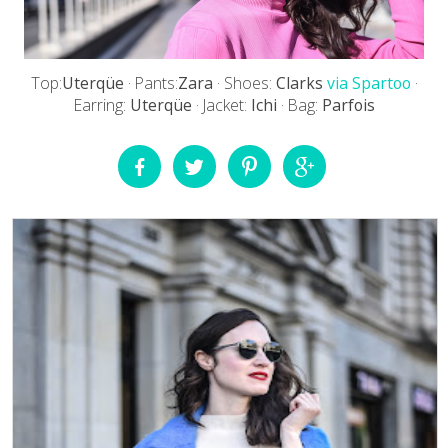
Top:
Uterqüe
· Pants:
Zara
· Shoes:
Clarks
via Spartoo
·
Earring:
Uterqüe
· Jacket:
Ichi
· Bag:
Parfois