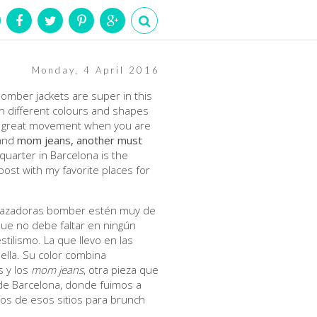
Monday, 4 April 2016
bomber jackets are super in this
in different colours and shapes
es a great movement when you are
 and
mom jeans, another must
 quarter in Barcelona is the
post with my favorite places for
as cazadoras bomber estén muy de
que no debe faltar en ningún
stilismo. La que llevo en las
ella. Su color combina
s y los
mom jeans
, otra pieza que
 de Barcelona, donde fuimos a
nos de esos sitios para brunch