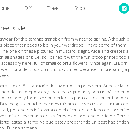
ome
DIY
Travel
Shop
reet style
rwear for the strange transition from winter to spring. Although 
ss piece that needs to be in your wardrobe. I have some of them 
ks. The one on these pictures in mustard is light, wide and creat
th all shades of blue, so I paired it with the fun croco printed top
l accessory here, full of small colorful flowers. Once again, El Born
 went for a delicious brunch. Stay tuned because I'm preparing a 
week!
para la extraña transición del invierno a la primavera. Aunque l
nado de las temporales gabardinas sigue ahí y son un básico en 
ntos colores y formas y son perfectas para casi cualquier tipo de e
lia y me gusta mucho ese movimiento que se crea al caminar con 
ul, por ese decidí llevarla con el divertido top lleno de cocodrilo
ez más, el escenario de las fotos es el precioso barrio del Born
ierto, estad al tanto, ya que estoy preparando un post hablándo
do. ¡Buena semana!