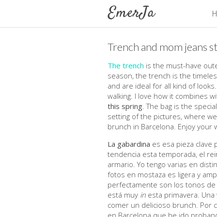
H
Trench and mom jeans st
The trench
is the must-have oute
season, the trench is the timele
and are ideal for all kind of loo
walking. I love how it combines wi
this spring
. The bag is the specia
setting of the pictures, where we
brunch in Barcelona. Enjoy your 
La gabardina
es esa pieza clave 
tendencia esta temporada, el rei
armario. Yo tengo varias en disti
fotos en mostaza es ligera y amp
perfectamente son los tonos de az
está muy
in
esta primavera. Una v
comer un delicioso brunch. Por c
en Barcelona que he ido proban