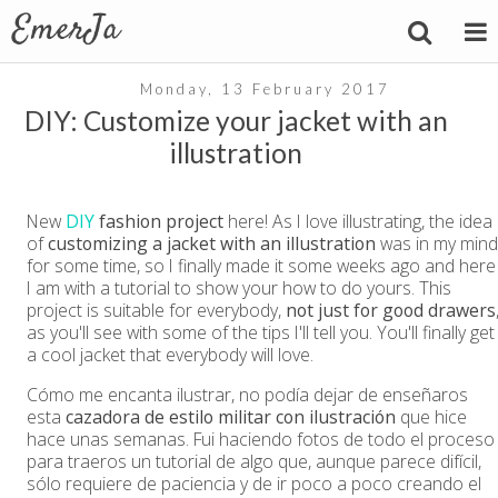
Monday, 13 February 2017
DIY: Customize your jacket with an
illustration
New
DIY
fashion project
here! As I love illustrating, the idea
of
customizing a jacket with an illustration
was in my mind
for some time, so I finally made it some weeks ago and here
I am with a tutorial to show your how to do yours. This
project is suitable for everybody,
not just for good drawers
as you'll see with some of the tips I'll tell you. You'll finally get
a cool jacket that everybody will love.
Cómo me encanta ilustrar, no podía dejar de enseñaros
esta
cazadora de estilo militar con ilustración
que hice
hace unas semanas. Fui haciendo fotos de todo el proceso
para traeros un tutorial de algo que, aunque parece difícil,
sólo requiere de paciencia y de ir poco a poco creando el