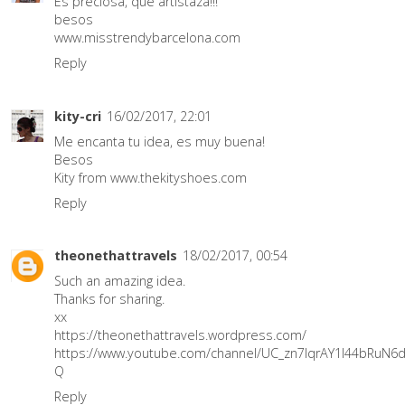
Es preciosa, que artistaza!!!
besos
www.misstrendybarcelona.com
Reply
kity-cri
16/02/2017, 22:01
Me encanta tu idea, es muy buena!
Besos
Kity from www.thekityshoes.com
Reply
theonethattravels
18/02/2017, 00:54
Such an amazing idea.
Thanks for sharing.
xx
https://theonethattravels.wordpress.com/
https://www.youtube.com/channel/UC_zn7IqrAY1I44bRuN6
Q
Reply