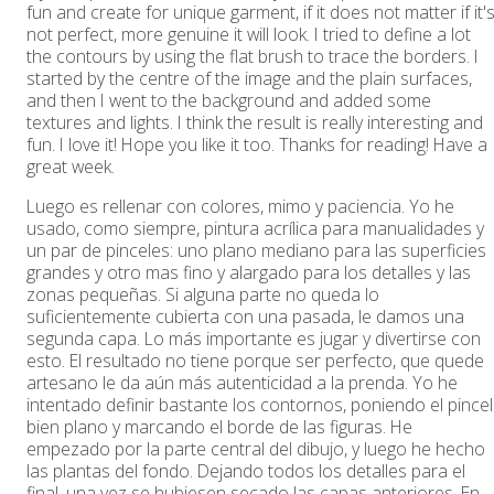
fun and create for unique garment, if it does not matter if it'
not perfect, more genuine it will look. I tried to define a lot
the contours by using the flat brush to trace the borders. I
started by the centre of the image and the plain surfaces,
and then I went to the background and added some
textures and lights. I think the result is really interesting and
fun. I love it! Hope you like it too. Thanks for reading! Have a
great week.
Luego es rellenar con colores, mimo y paciencia. Yo he
usado, como siempre, pintura acrílica para manualidades y
un par de pinceles: uno plano mediano para las superficies
grandes y otro mas fino y alargado para los detalles y las
zonas pequeñas. Si alguna parte no queda lo
suficientemente cubierta con una pasada, le damos una
segunda capa. Lo más importante es jugar y divertirse con
esto. El resultado no tiene porque ser perfecto, que quede
artesano le da aún más autenticidad a la prenda. Yo he
intentado definir bastante los contornos, poniendo el pincel
bien plano y marcando el borde de las figuras. He
empezado por la parte central del dibujo, y luego he hecho
las plantas del fondo. Dejando todos los detalles para el
final, una vez se hubiesen secado las capas anteriores. En