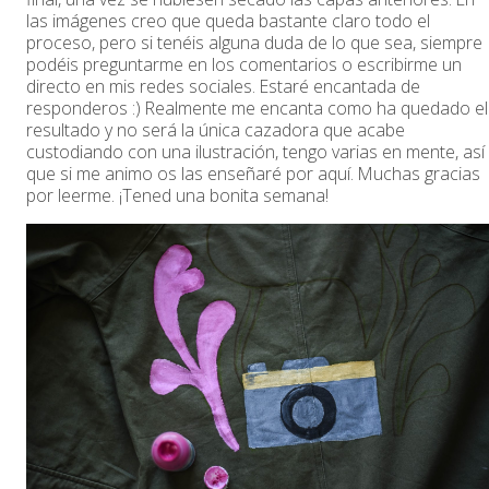
las imágenes creo que queda bastante claro todo el
proceso, pero si tenéis alguna duda de lo que sea, siempre
podéis preguntarme en los comentarios o escribirme un
directo en mis redes sociales. Estaré encantada de
responderos :) Realmente me encanta como ha quedado el
resultado y no será la única cazadora que acabe
custodiando con una ilustración, tengo varias en mente, así
que si me animo os las enseñaré por aquí. Muchas gracias
por leerme. ¡Tened una bonita semana!