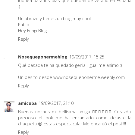
idonea para los días que quedan de verano en España
:)
Un abrazo y tienes un blog muy cool!
Pablo
Hey Fungi Blog
Reply
Nosequeponermeblog
19/09/2017, 15:25
Qué pasada te ha quedado genial! Igual me animo :)
Un besito desde www.nosequeponerme.weebly.com
Reply
amicuba
19/09/2017, 21:10
Buenas noches mi bellísima amiga 👉🏼🌷😘😘😘 Corazón
precioso el look me ha encantado como dejaste la
chaqueta 😍 Estas espectacular Me encantó el post!!!!
Reply