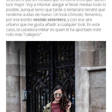
lucir mejor. Voy a intentar alargar el llevar medias todo lo
posible, aunque temo que tarde o temprano tendré que
rendirme a ellas de nuevo. Un look cómodo, femenino,
por ese bonito
vestido setentero
, y con ese aire
urbano que me gusta añadir a cualquier look. En este
caso, la cazadora militar es quien le ha aportado este
rollo más "callejero".