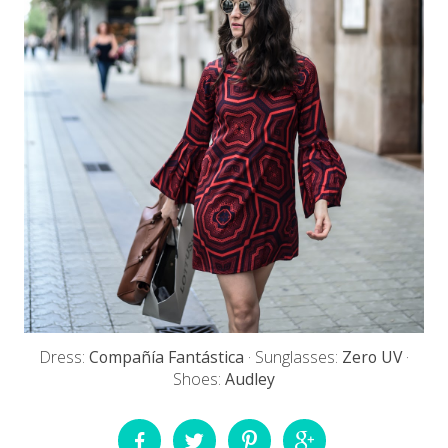
Dress:
Compañía Fantástica
· Sunglasses:
Zero UV
·
Shoes:
Audley