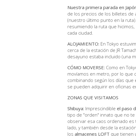
Nuestra primera parada en Japó
de los precios de los billetes d
(nuestro último punto en la ruta
resumiendo la ruta que hicimos, 
cada ciudad.
ALOJAMIENTO:
En Tokyo estuvimo
cerca de la estación de JR Tamach
desayuno estaba incluido (una m
CÓMO MOVERSE:
Como en Tokyo 
movíamos en metro, por lo que 
combinando según los días que es
se pueden adquirir en oficinas 
ZONAS QUE VISITAMOS
Shibuya:
Imprescindible
el paso 
tipo de "orden" innato que no te
observar esa caos ordenado es t
lado, y también desde la estació
los
almacenes LOFT
que tienen u