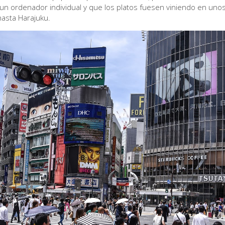
un ordenador individual y que los platos fuesen viniendo en unos
asta Harajuku.