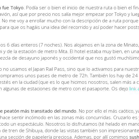
n fue Tokyo
. Podía ser o bien el inicio de nuestra ruta o bien el fi
e avión, así que por precio nos salía mejor empezar por Tokyo y l
). No me voy a enrollar mucho con la descripción de a ruta porqu
para que os hagáis una idea del recorrido y así poder hacer pos
s 6 días enteros (7 noches). Nos alojamos en la zona de Minato,
i y de la estación de metro Mita. El hotel estaba muy bien, en una
ezcla de desayuno japonés y occidental que nos gustó muchísimo
no usamos el Japan Rail Pass, sino que lo activamos para nuestr
compramos unos pases de metro de 72h. También los hay de 24 y 
tés en la ciudad (que es lo que hicimos nosotros, salen más a cu
en algunas de estaciones de metro con el pasaporte. Os dejo
link 
de peatón más transitado del mundo
. No por ello el más caótico,
 hace sentir incómodo en las zonas más concurridas. Cruzarlo es y
odo un espectáculo. Nosotros lo disfrutamos (té helado en man
n de tren de Shibuya, donde las vistas también son impresionantes
na sección de papelería preciosa. Ademas, por allí comimos
sush