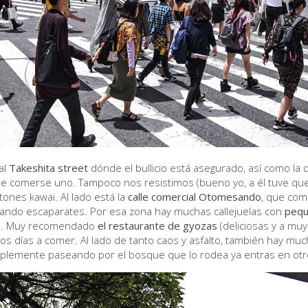
al
Takeshita street
dónde el bullicio está asegurado, así como la
e comerse uno. Tampoco nos resistimos (bueno yo, a él tuve que in
tones kawai. Al lado está la
calle comercial Otomesando
, que com
ando escaparates. Por esa zona hay muchas callejuelas con
pequ
n. Muy recomendado
el restaurante de gyozas
(deliciosas y a mu
os días a comer. Al lado de tanto caos y asfalto, también hay mu
mplemente paseando por el bosque que lo rodea ya entras en otr