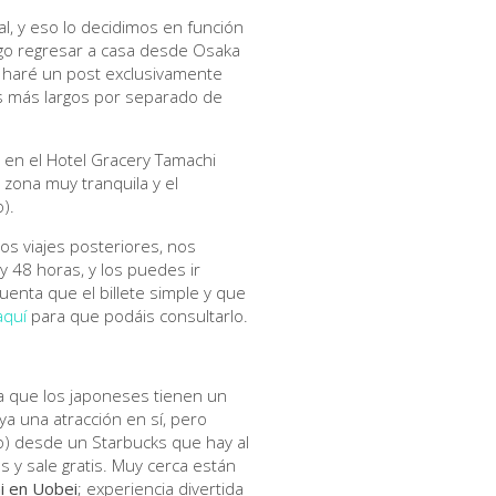
nal, y eso lo decidimos en función
uego regresar a casa desde Osaka
e haré un post exclusivamente
ts más largos por separado de
 en el Hotel Gracery Tamachi
 zona muy tranquila y el
).
os viajes posteriores, nos
48 horas, y los puedes ir
enta que el billete simple y que
aquí
para que podáis consultarlo.
 ya que los japoneses tienen un
a una atracción en sí, pero
o) desde un Starbucks que hay al
 y sale gratis. Muy cerca están
i en Uobei
; experiencia divertida