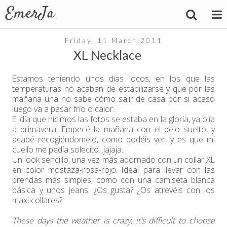
Friday, 11 March 2011
XL Necklace
Estamos teniendo unos días locos, en los que las
temperaturas no acaban de estabilizarse y que por las
mañana una no sabe cómo salir de casa por si acaso
luego va a pasar frío o calor.
El día que hicimos las fotos se estaba en la gloria, ya olía
a primavera. Empecé la mañana con el pelo suelto, y
acabé recogiéndomelo, como podéis ver, y es que mi
cuello me pedía solecito...jajaja.
Un look sencillo, una vez más adornado con un collar XL
en color
mostaza
-
rosa
-
rojo
. Ideal para llevar con las
prendas más simples, como con una camiseta blanca
básica y unos jeans. ¿Os gusta? ¿Os atrevéis con los
maxi collares?
These days the weather is crazy, it's difficult to choose