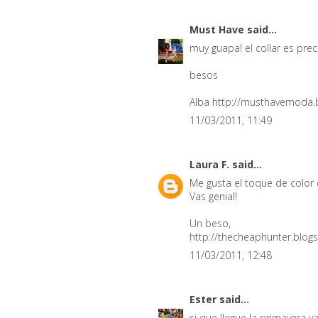
Must Have
said...
muy guapa! el collar es pre
besos
Alba http://musthavemoda.
11/03/2011, 11:49
Laura F.
said...
Me gusta el toque de color q
Vas genial!
Un beso,
http://thecheaphunter.blog
11/03/2011, 12:48
Ester
said...
si que llegue la primavera y