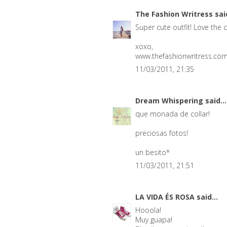
The Fashion Writress
said
Super cute outfit! Love the 
xoxo,
www.thefashionwritress.co
11/03/2011, 21:35
Dream Whispering
said...
que monada de collar!
preciosas fotos!
un besito*
11/03/2011, 21:51
LA VIDA ÉS ROSA
said...
Hooola!
Muy guapa!