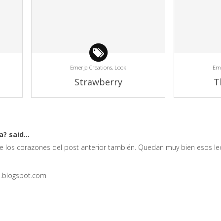
Emerja Creations,
Look
Eme
Strawberry
T
ga?
said...
l de los corazones del post anterior también. Quedan muy bien esos leo
.blogspot.com