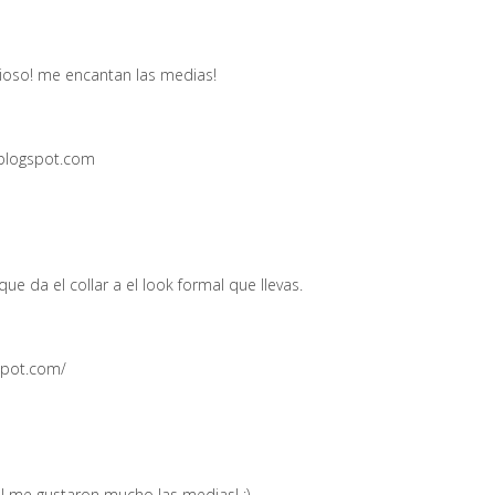
cioso! me encantan las medias!
blogspot.com
ue da el collar a el look formal que llevas.
spot.com/
a! me gustaron mucho las medias! :)