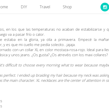
ome
DIY
Travel
Shop
os, en los que las temperaturas no acaban de estabilizarse y
ego va a pasar frío o calor.
se estaba en la gloria, ya olía a primavera. Empecé la maña
y es que mi cuello me pedía solecito...jajaja.
ornado con un collar XL en color
mostaza
-
rosa
-
rojo
. Ideal para l
ica y unos jeans. ¿Os gusta? ¿Os atrevéis con los maxi collares?
it's difficult to choose every morning what to wear because maybe
as perfect. I ended up braiding my hair because my neck was askin
as the main character. XL necklaces are the center of attention in si