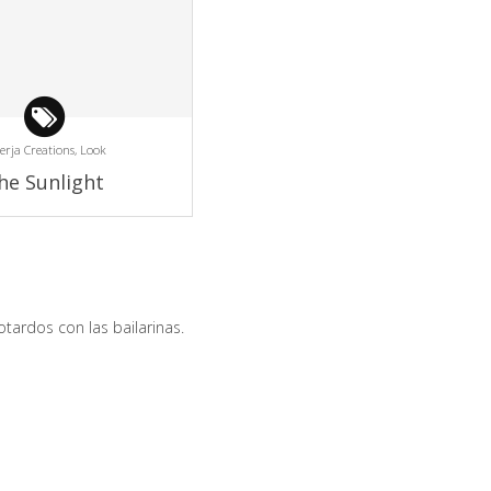
rja Creations,
Look
he Sunlight
tardos con las bailarinas.