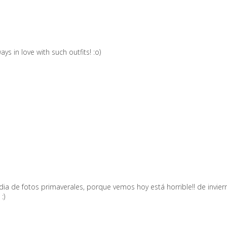
ways in love with such outfits! :o)
ia de fotos primaverales, porque vemos hoy está horrible!! de inviern
:)