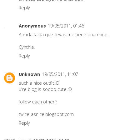
Reply
Anonymous
19/05/2011, 01:46
A mi la falda que llevas me tiene enamorá....
Cynthia.
Reply
Unknown
19/05/2011, 11:07
such a nice outfit :D
u're blog is soooo cute :D
follow each other'?
twice-asnice.blogspot.com
Reply