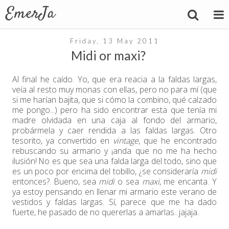
Friday, 13 May 2011
Midi or maxi?
Al final he caído. Yo, que era reacia a la faldas largas,
veía al resto muy monas con ellas, pero no para mí (que
si me harían bajita, que si cómo la combino, qué calzado
me pongo...) pero ha sido encontrar esta que tenía mi
madre olvidada en una caja al fondo del armario,
probármela y caer rendida a las faldas largas. Otro
tesorito, ya convertido en
vintage
, que he encontrado
rebuscando su armario y ¡anda que no me ha hecho
ilusión! No es que sea una falda larga del todo, sino que
es un poco por encima del tobillo, ¿se consideraría
midi
entonces?. Bueno, sea
midi
o sea
maxi
, me encanta. Y
ya estoy pensando en llenar mi armario este verano de
vestidos y faldas largas. Sí, parece que me ha dado
fuerte, he pasado de no quererlas a amarlas...jajaja.