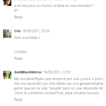
a mí me paso lo mismo, la falda es una monada^^
R*
Reply
Cris
16/05/2011, 22:33
Amo esa falda¡ :)
CrisYJavi
Reply
GoldBlackMirror
16/05/2011, 22:57
Me encantan!!fijate que empecé por una y poco a poco
me voy haciendo con más faldas asi..son geniales!!habra
gente que las ve ade "abuela" peor es que depende de
cómo lo combines verdad??vas ideal chica!!un besazo.
Reply