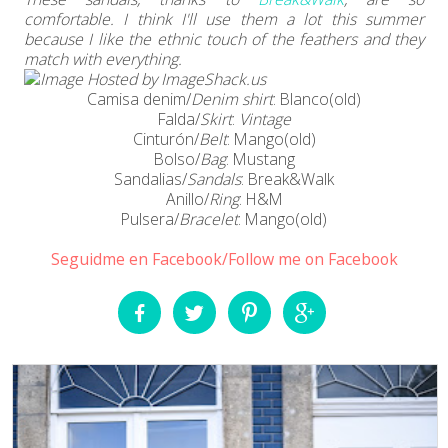
comfortable. I think I'll use them a lot this summer
because I like the ethnic touch of the feathers and they
match with everything.
Camisa denim/
Denim shirt
: Blanco(old)
Falda/
Skirt
:
Vintage
Cinturón/
Belt
: Mango(old)
Bolso/
Bag
: Mustang
Sandalias/
Sandals
: Break&Walk
Anillo/
Ring
: H&M
Pulsera/
Bracelet
: Mango(old)
Seguidme en Facebook/Follow me on Facebook