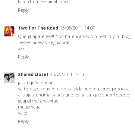
Farah from Fashionfabrice
Reply
Two For The Road
15/05/2011, 14:07
Qué guapa eres!!! Nos ha encantado tu estilo y tu blog.
Tienes nuevas seguidoras!
xxx
Reply
Shared closet
15/05/2011, 14:16
jajaja quñe bueno!!!!
ya te digo, seas lo q seas falda querida, eres preciosa!!
ajjajajaaj encima sabes que es única. qué suerrrteeeee
guapa! me encantas
muaamaua
valen
Reply