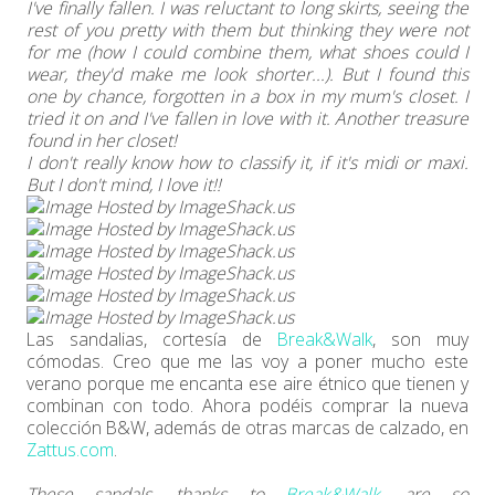
I've finally fallen. I was reluctant to long skirts, seeing the
rest of you pretty with them but thinking they were not
for me (how I could combine them, what shoes could I
wear, they'd make me look shorter...). But I found
this
one
by chance, forgotten in a box in my mum's closet. I
tried it on and I've fallen in love with it. Another treasure
found in her closet!
I don't really know how to classify it, if it's midi or maxi.
But I don't mind, I love it!!
Las sandalias, cortesía de
Break&Walk
, son muy
cómodas. Creo que me las voy a poner mucho este
verano porque me encanta ese aire étnico que tienen y
combinan con todo. Ahora podéis comprar la nueva
colección B&W, además de otras marcas de calzado, en
Zattus.com
.
These sandals, thanks to
Break&Walk
, are so