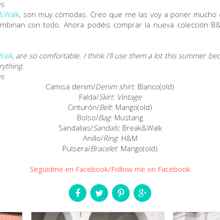
&Walk
, son muy cómodas. Creo que me las voy a poner mucho
combinan con todo. Ahora podéis comprar la nueva colección 
Walk
, are so comfortable. I think I'll use them a lot this summer bec
rything.
Camisa denim/
Denim shirt
: Blanco(old)
Falda/
Skirt
:
Vintage
Cinturón/
Belt
: Mango(old)
Bolso/
Bag
: Mustang
Sandalias/
Sandals
: Break&Walk
Anillo/
Ring
: H&M
Pulsera/
Bracelet
: Mango(old)
Seguidme en Facebook/Follow me on Facebook