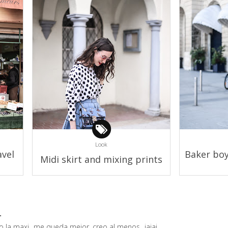
Look
avel
Baker boy 
Midi skirt and mixing prints
.
ro la maxi...me queda mejor, creo al menos...jajaj