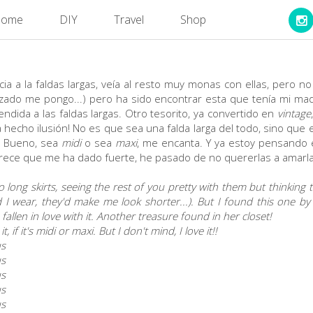
ome
DIY
Travel
Shop
acia a la faldas largas, veía al resto muy monas con ellas, pero no
zado me pongo...) pero ha sido encontrar esta que tenía mi mad
ndida a las faldas largas. Otro tesorito, ya convertido en
vintage
hecho ilusión! No es que sea una falda larga del todo, sino que e
 Bueno, sea
midi
o sea
maxi
, me encanta. Y ya estoy pensando 
parece que me ha dado fuerte, he pasado de no quererlas a amarlas.
nt to long skirts, seeing the rest of you pretty with them but thinkin
I wear, they'd make me look shorter...). But I found
this one
by
 fallen in love with it. Another treasure found in her closet!
, if it's midi or maxi. But I don't mind, I love it!!