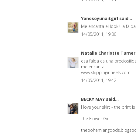
Yonosoyunaitgirl
said...
Me encanta el look!! la fal
14/05/2011, 19:00
Natalie Charlotte Turne
esa falda es una preciosiiid
me encanta!
www.skippinginheels.com
14/05/2011, 19:42
BECKY MAY
said...
I love your skirt - the print is
The Flower Girl
thebohemiangoods.blogsp