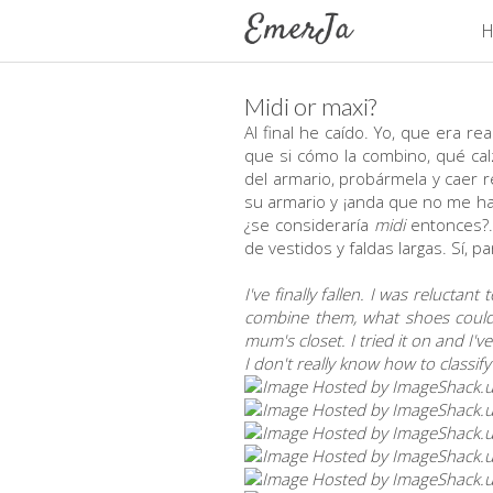
H
Midi or maxi?
Al final he caído. Yo, que era re
que si cómo la combino, qué cal
del armario, probármela y caer re
su armario y ¡anda que no me ha 
¿se consideraría
midi
entonces?.
de vestidos y faldas largas. Sí, 
I've finally fallen. I was relucta
combine them, what shoes could 
mum's closet. I tried it on and I've
I don't really know how to classify it