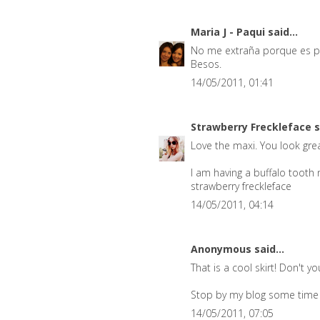
Maria J - Paqui
said...
No me extraña porque es pr
Besos.
14/05/2011, 01:41
Strawberry Freckleface
s
Love the maxi. You look grea
I am having a buffalo tooth n
strawberry freckleface
14/05/2011, 04:14
Anonymous said...
That is a cool skirt! Don't yo
Stop by my blog some time a
14/05/2011, 07:05