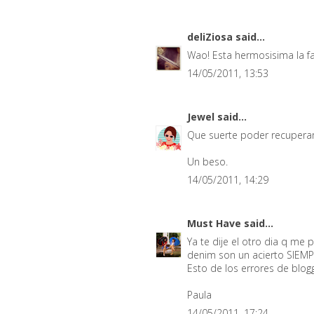
deliZiosa
said...
Wao! Esta hermosisima la fald
14/05/2011, 13:53
Jewel
said...
Que suerte poder recuperar 
Un beso.
14/05/2011, 14:29
Must Have
said...
Ya te dije el otro dia q me 
denim son un acierto SIEMPR
Esto de los errores de blog
Paula
14/05/2011, 17:24