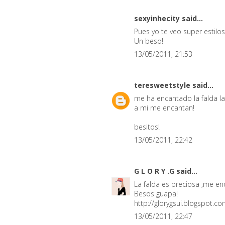
sexyinhecity
said...
Pues yo te veo super estilos
Un beso!
13/05/2011, 21:53
teresweetstyle
said...
me ha encantado la falda lar
a mi me encantan!
besitos!
13/05/2011, 22:42
G L O R Y .G
said...
La falda es preciosa ,me enc
Besos guapa!
http://glorygsui.blogspot.co
13/05/2011, 22:47