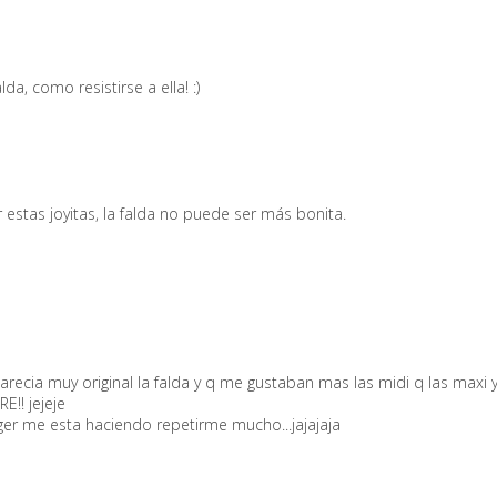
a, como resistirse a ella! :)
estas joyitas, la falda no puede ser más bonita.
parecia muy original la falda y q me gustaban mas las midi q las maxi
E!! jejeje
ger me esta haciendo repetirme mucho...jajajaja