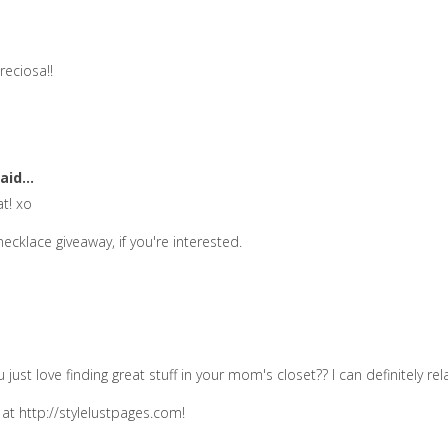
eciosa!!
aid...
t! xo
ecklace giveaway, if you're interested.
u just love finding great stuff in your mom's closet?? I can definitely rel
t http://stylelustpages.com!