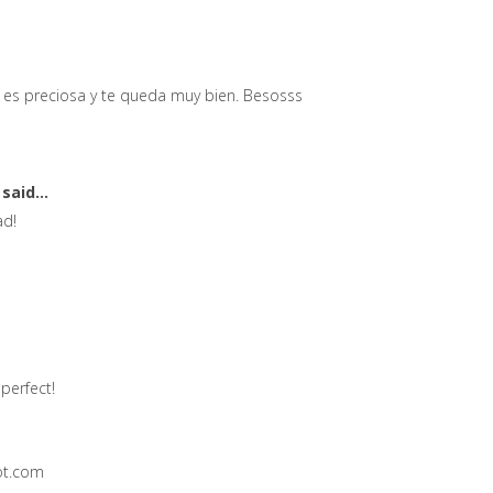
da es preciosa y te queda muy bien. Besosss
r
said...
ad!
 perfect!
ot.com