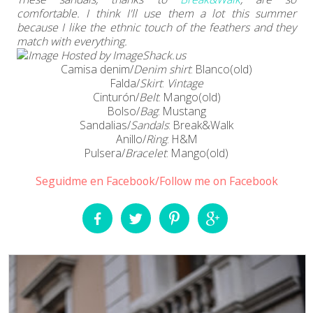
comfortable. I think I'll use them a lot this summer
because I like the ethnic touch of the feathers and they
match with everything.
Camisa denim/
Denim shirt
: Blanco(old)
Falda/
Skirt
:
Vintage
Cinturón/
Belt
: Mango(old)
Bolso/
Bag
: Mustang
Sandalias/
Sandals
: Break&Walk
Anillo/
Ring
: H&M
Pulsera/
Bracelet
: Mango(old)
Seguidme en Facebook/Follow me on Facebook