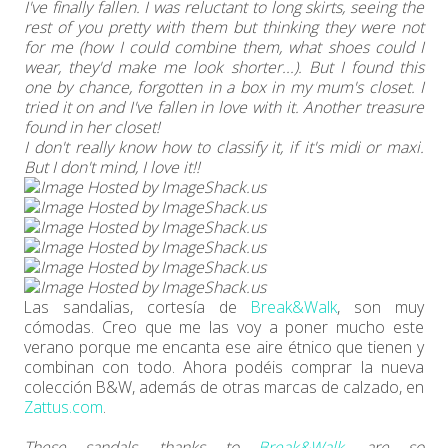
I've finally fallen. I was reluctant to long skirts, seeing the
rest of you pretty with them but thinking they were not
for me (how I could combine them, what shoes could I
wear, they'd make me look shorter...). But I found
this
one
by chance, forgotten in a box in my mum's closet. I
tried it on and I've fallen in love with it. Another treasure
found in her closet!
I don't really know how to classify it, if it's midi or maxi.
But I don't mind, I love it!!
Las sandalias, cortesía de
Break&Walk
, son muy
cómodas. Creo que me las voy a poner mucho este
verano porque me encanta ese aire étnico que tienen y
combinan con todo. Ahora podéis comprar la nueva
colección B&W, además de otras marcas de calzado, en
Zattus.com
.
These sandals, thanks to
Break&Walk
, are so