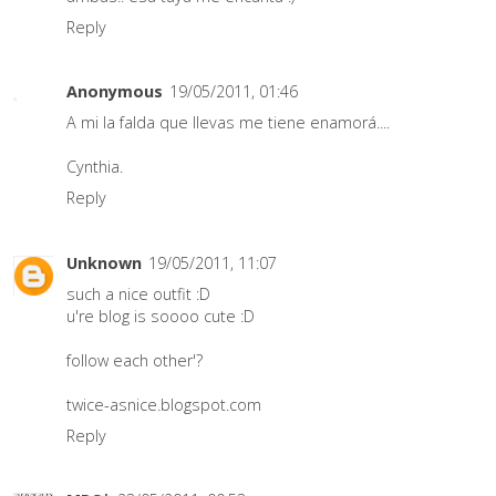
Reply
Anonymous
19/05/2011, 01:46
A mi la falda que llevas me tiene enamorá....
Cynthia.
Reply
Unknown
19/05/2011, 11:07
such a nice outfit :D
u're blog is soooo cute :D
follow each other'?
twice-asnice.blogspot.com
Reply