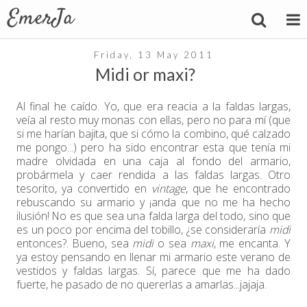
Friday, 13 May 2011
Midi or maxi?
Al final he caído. Yo, que era reacia a la faldas largas,
veía al resto muy monas con ellas, pero no para mí (que
si me harían bajita, que si cómo la combino, qué calzado
me pongo...) pero ha sido encontrar esta que tenía mi
madre olvidada en una caja al fondo del armario,
probármela y caer rendida a las faldas largas. Otro
tesorito, ya convertido en
vintage
, que he encontrado
rebuscando su armario y ¡anda que no me ha hecho
ilusión! No es que sea una falda larga del todo, sino que
es un poco por encima del tobillo, ¿se consideraría
midi
entonces?. Bueno, sea
midi
o sea
maxi
, me encanta. Y
ya estoy pensando en llenar mi armario este verano de
vestidos y faldas largas. Sí, parece que me ha dado
fuerte, he pasado de no quererlas a amarlas...jajaja.