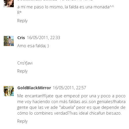
a mí me paso lo mismo, la falda es una monada^^
R*
Reply
Cris
16/05/2011, 22:33
Amo esa falda¡ :)
CrisYJavi
Reply
GoldBlackMirror
16/05/2011, 22:57
Me encantan!!fijate que empecé por una y poco a poco
me voy haciendo con más faldas asi..son geniales!!habra
gente que las ve ade "abuela" peor es que depende de
cómo lo combines verdad??vas ideal chica!!un besazo.
Reply