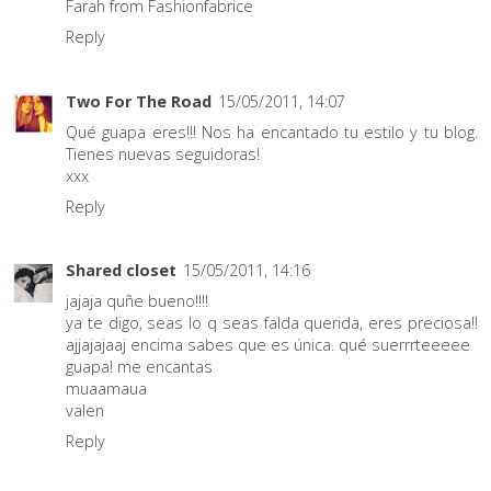
Farah from Fashionfabrice
Reply
Two For The Road
15/05/2011, 14:07
Qué guapa eres!!! Nos ha encantado tu estilo y tu blog.
Tienes nuevas seguidoras!
xxx
Reply
Shared closet
15/05/2011, 14:16
jajaja quñe bueno!!!!
ya te digo, seas lo q seas falda querida, eres preciosa!!
ajjajajaaj encima sabes que es única. qué suerrrteeeee
guapa! me encantas
muaamaua
valen
Reply