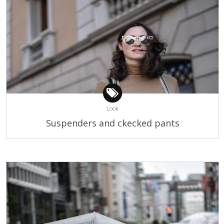
Look
Suspenders and ckecked pants