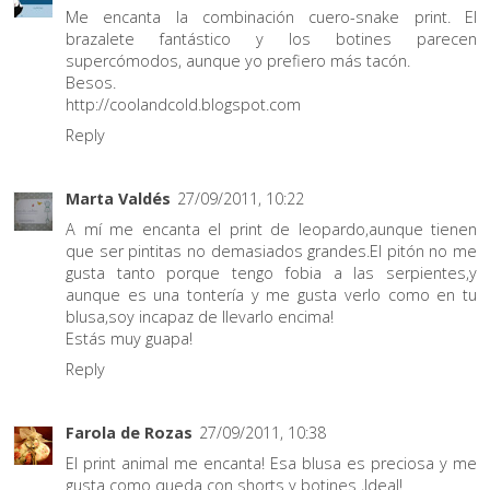
Me encanta la combinación cuero-snake print. El
brazalete fantástico y los botines parecen
supercómodos, aunque yo prefiero más tacón.
Besos.
http://coolandcold.blogspot.com
Reply
Marta Valdés
27/09/2011, 10:22
A mí me encanta el print de leopardo,aunque tienen
que ser pintitas no demasiados grandes.El pitón no me
gusta tanto porque tengo fobia a las serpientes,y
aunque es una tontería y me gusta verlo como en tu
blusa,soy incapaz de llevarlo encima!
Estás muy guapa!
Reply
Farola de Rozas
27/09/2011, 10:38
El print animal me encanta! Esa blusa es preciosa y me
gusta como queda con shorts y botines ,Ideal!