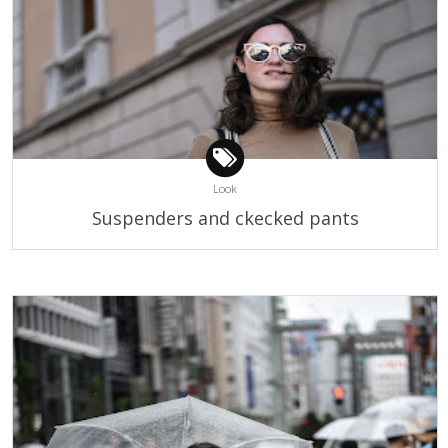
Look
Suspenders and ckecked pants