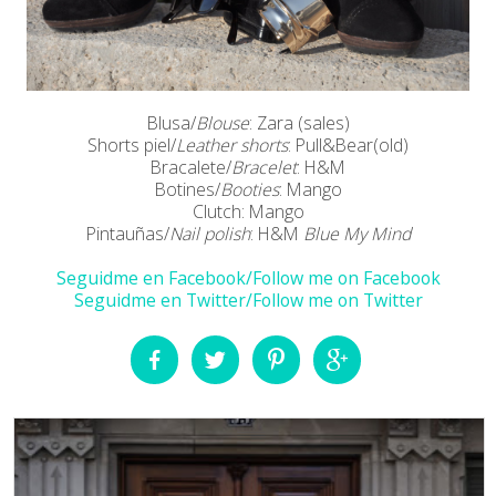
Blusa/
Blouse
: Zara (sales)
Shorts piel/
Leather shorts
: Pull&Bear(old)
Bracalete/
Bracelet
: H&M
Botines/
Booties
: Mango
Clutch: Mango
Pintauñas/
Nail polish
: H&M
Blue My Mind
Seguidme en Facebook/Follow me on Facebook
Seguidme en Twitter/Follow me on Twitter