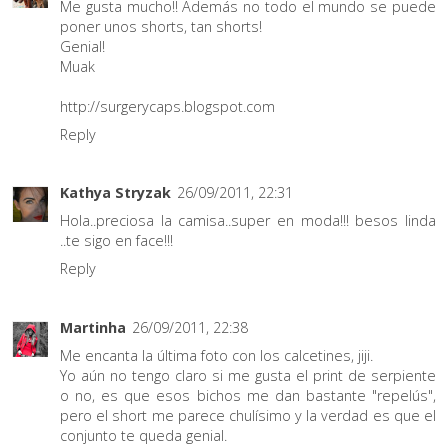
Me gusta mucho!! Además no todo el mundo se puede
poner unos shorts, tan shorts!
Genial!
Muak
http://surgerycaps.blogspot.com
Reply
Kathya Stryzak
26/09/2011, 22:31
Hola..preciosa la camisa..super en moda!!! besos linda
..te sigo en face!!!
Reply
Martinha
26/09/2011, 22:38
Me encanta la última foto con los calcetines, jiji.
Yo aún no tengo claro si me gusta el print de serpiente
o no, es que esos bichos me dan bastante "repelús",
pero el short me parece chulísimo y la verdad es que el
conjunto te queda genial.