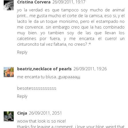
Cristina Corvera
26/09/2011, 19:17
yo la verdad es que tampoco soy mucho de animal
print... me gusta mucho el corte de la camisa, eso si, y el
lacito le da un toque monisimo, pero el estampado no
me convence. sin embargo creo que la has combinado
muy bien. yo tambien soy de las que llevan los
calcetines por fuera, y me encanta el cuero! un
cinturoncito tal vez faltaria, no crees? :*
Reply
beatriz,necklace of pearls
26/09/2011, 19:26
me encanta tu blusa...guapaaaa¡¡¡¡
besotesssssssssss
Reply
Cinja
26/09/2011, 20:51
woow that look is so nice!
thanks for leaving a comment, i love your blog. weird that