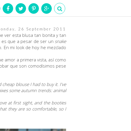
onday, 26 September 2011
e ver esta blusa tan bonita y tan
 y es que a pesar de ser un
snake
llo. En mi look de hoy he mezclado
ue amor a primera vista, así como
mprobar que son comodísimos pese
 cheap blouse I had to buy it. I've
mixes some autumn trends: animal
e at first sight, and the booties
hat they are so comfortable, so I