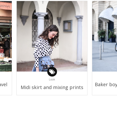
Look
avel
Baker boy 
Midi skirt and mixing prints