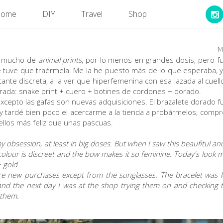
ome
DIY
Travel
Shop
M
o mucho de
animal prints
, por lo menos en grandes dosis, pero fu
ue tuve que traérmela. Me la he puesto más de lo que esperaba,
stante discreta, a la ver que hiperfemenina con esa lazada al cue
rada: snake print + cuero + botines de cordones + dorado.
excepto las gafas son nuevas adquisiciones. El brazalete dorado f
eb y tardé bien poco el acercarme a la tienda a probármelos, co
 ellos más feliz que unas pascuas.
obsession, at least in big doses. But when I saw this beaufitul and
 colour is discreet and the bow makes it so feminine.
Today's look 
+ gold.
are new purchases except from the sunglasses. The bracelet was lov
nd the next day I was at the shop trying them on and checking t
 them.