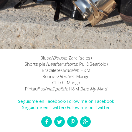
Blusa/
Blouse
: Zara (sales)
Shorts piel/
Leather shorts
: Pull&Bear(old)
Bracalete/
Bracelet
: H&M
Botines/
Booties
: Mango
Clutch: Mango
Pintauñas/
Nail polish
: H&M
Blue My Mind
Seguidme en Facebook/Follow me on Facebook
Seguidme en Twitter/Follow me on Twitter