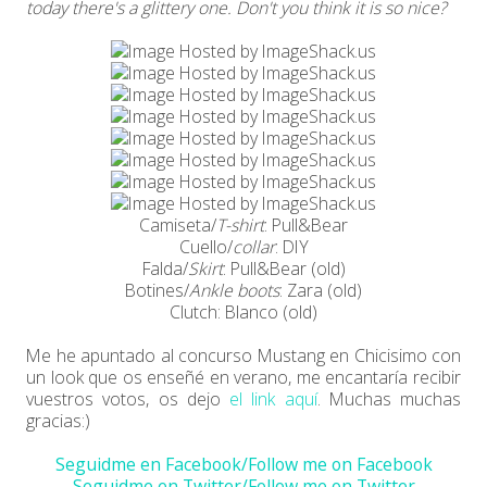
today there's a glittery one. Don't you think it is so nice?
Camiseta/
T-shirt
: Pull&Bear
Cuello/
collar
: DIY
Falda/
Skirt
: Pull&Bear (old)
Botines/
Ankle boots
: Zara (old)
Clutch: Blanco (old)
Me he apuntado al concurso Mustang en Chicisimo con
un look que os enseñé en verano, me encantaría recibir
vuestros votos, os dejo
el link aquí
. Muchas muchas
gracias:)
Seguidme en Facebook/Follow me on Facebook
Seguidme en Twitter/Follow me on Twitter