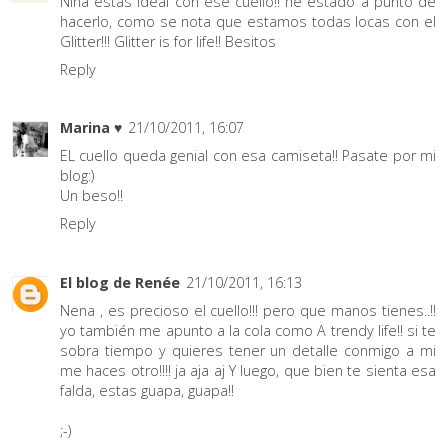
Niña estás ideal con ese cuello!! he estado a punto de
hacerlo, como se nota que estamos todas locas con el
Glitter!!! Glitter is for life!! Besitos
Reply
Marina ♥
21/10/2011, 16:07
EL cuello queda genial con esa camiseta!! Pasate por mi
blog:)
Un beso!!
Reply
El blog de Renée
21/10/2011, 16:13
Nena , es precioso el cuello!!! pero que manos tienes..!!
yo también me apunto a la cola como A trendy life!! si te
sobra tiempo y quieres tener un detalle conmigo a mi
me haces otro!!!! ja aja aj Y luego, que bien te sienta esa
falda, estas guapa, guapa!!
;-)