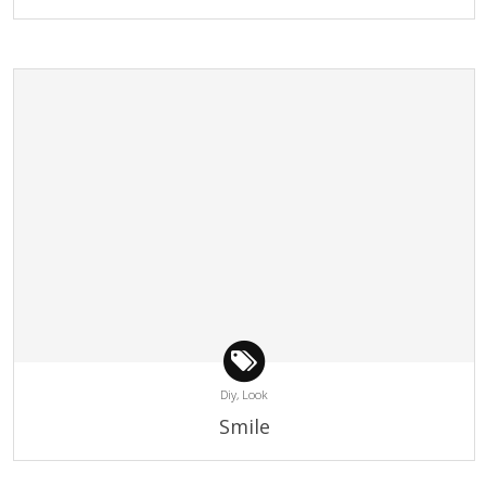
Diy,
Look
Smile