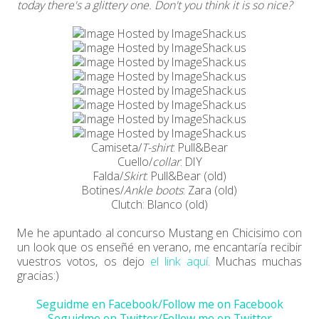
today there's a glittery one. Don't you think it is so nice?
Camiseta/
T-shirt
: Pull&Bear
Cuello/
collar
: DIY
Falda/
Skirt
: Pull&Bear (old)
Botines/
Ankle boots
: Zara (old)
Clutch: Blanco (old)
Me he apuntado al concurso Mustang en Chicisimo con
un look que os enseñé en verano, me encantaría recibir
vuestros votos, os dejo
el link aquí
. Muchas muchas
gracias:)
Seguidme en Facebook/Follow me on Facebook
Seguidme en Twitter/Follow me on Twitter