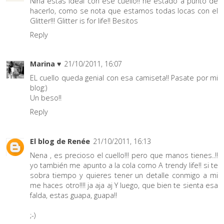
Niña estás ideal con ese cuello!! he estado a punto de
hacerlo, como se nota que estamos todas locas con el
Glitter!!! Glitter is for life!! Besitos
Reply
Marina ♥
21/10/2011, 16:07
EL cuello queda genial con esa camiseta!! Pasate por mi
blog:)
Un beso!!
Reply
El blog de Renée
21/10/2011, 16:13
Nena , es precioso el cuello!!! pero que manos tienes..!!
yo también me apunto a la cola como A trendy life!! si te
sobra tiempo y quieres tener un detalle conmigo a mi
me haces otro!!!! ja aja aj Y luego, que bien te sienta esa
falda, estas guapa, guapa!!
;-)