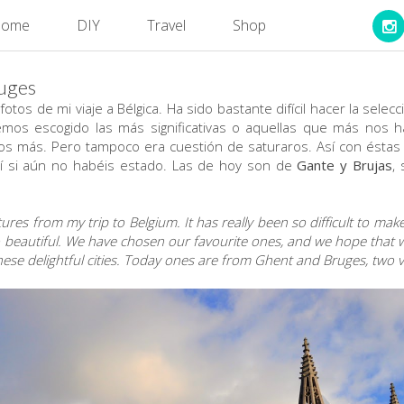
ome
DIY
Travel
Shop
ruges
otos de mi viaje a Bélgica. Ha sido bastante difícil hacer la sele
hemos escogido las más significativas o aquellas que más nos
 más. Pero tampoco era cuestión de saturaros. Así con éstas 
llí si aún no habéis estado. Las de hoy son de
Gante y Brujas
,
res from my trip to Belgium. It has really been so difficult to mak
beautiful. We have chosen our favourite ones, and we hope that with 
these delightful cities. Today ones are from Ghent and Bruges, two v