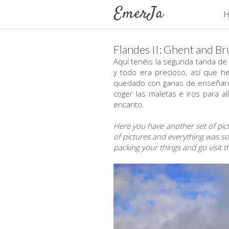
H
Flandes II: Ghent and B
Aquí tenéis la segunda tanda de f
y todo era precioso, así que 
quedado con ganas de enseñaros
coger las maletas e iros para a
encanto.
Here you have another set of pictu
of pictures and everything was so 
packing your things and go visit 