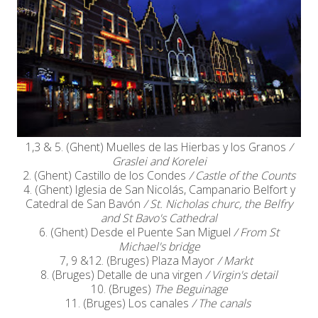
1,3 & 5. (Ghent) Muelles de las Hierbas y los Granos
/
Graslei and Korelei
2. (Ghent) Castillo de los Condes
/ Castle of the Counts
4. (Ghent) Iglesia de San Nicolás, Campanario Belfort y
Catedral de San Bavón
/ St. Nicholas churc, the Belfry
and St Bavo's Cathedral
6. (Ghent) Desde el Puente San Miguel
/ From St
Michael's bridge
7, 9 &12. (Bruges) Plaza Mayor
/ Markt
8. (Bruges) Detalle de una virgen
/ Virgin's detail
10. (Bruges)
The Beguinage
11. (Bruges) Los canales
/ The canals