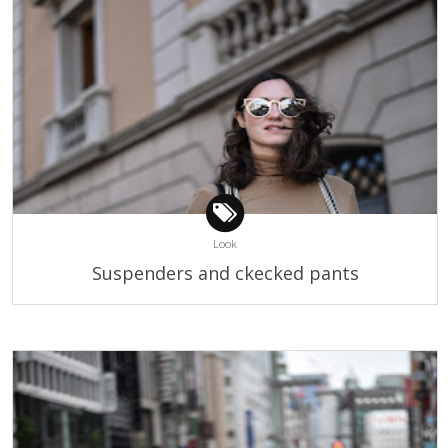
Look
Suspenders and ckecked pants