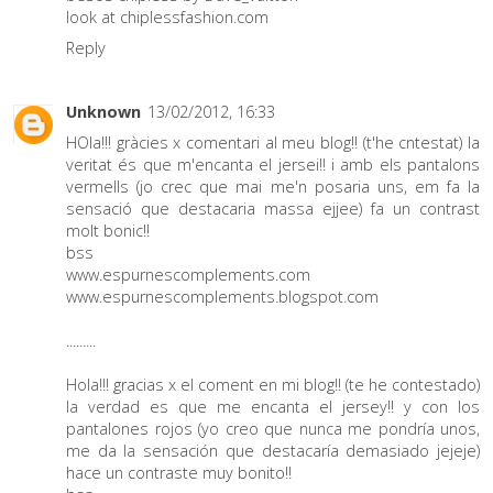
look at chiplessfashion.com
Reply
Unknown
13/02/2012, 16:33
HOla!!! gràcies x comentari al meu blog!! (t'he cntestat) la
veritat és que m'encanta el jersei!! i amb els pantalons
vermells (jo crec que mai me'n posaria uns, em fa la
sensació que destacaria massa ejjee) fa un contrast
molt bonic!!
bss
www.espurnescomplements.com
www.espurnescomplements.blogspot.com
.........
Hola!!! gracias x el coment en mi blog!! (te he contestado)
la verdad es que me encanta el jersey!! y con los
pantalones rojos (yo creo que nunca me pondría unos,
me da la sensación que destacaría demasiado jejeje)
hace un contraste muy bonito!!