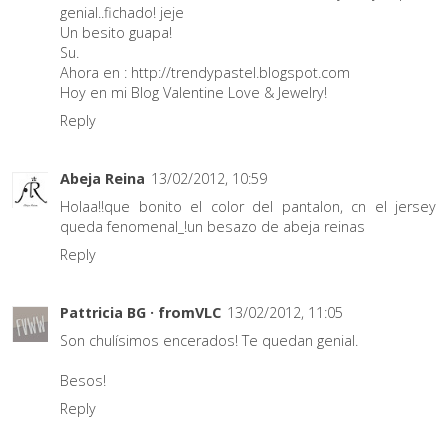
genial..fichado! jeje
Un besito guapa!
Su.
Ahora en : http://trendypastel.blogspot.com
Hoy en mi Blog Valentine Love & Jewelry!
Reply
Abeja Reina
13/02/2012, 10:59
Holaa!!que bonito el color del pantalon, cn el jersey
queda fenomenal_!un besazo de abeja reinas
Reply
Pattricia BG · fromVLC
13/02/2012, 11:05
Son chulísimos encerados! Te quedan genial.
Besos!
Reply