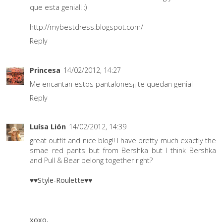
que esta genial! :)
http://mybestdress.blogspot.com/
Reply
Princesa
14/02/2012, 14:27
Me encantan estos pantalones¡¡ te quedan genial
Reply
Luísa Lión
14/02/2012, 14:39
great outfit and nice blog!! I have pretty much exactly the
smae red pants but from Bershka but I think Bershka
and Pull & Bear belong together right?
♥♥Style-Roulette♥♥
xoxo,