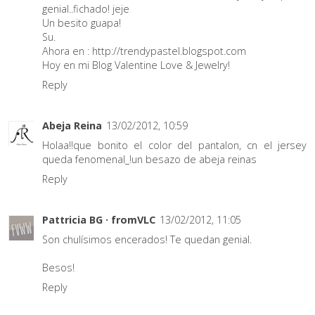
genial..fichado! jeje
Un besito guapa!
Su.
Ahora en : http://trendypastel.blogspot.com
Hoy en mi Blog Valentine Love & Jewelry!
Reply
Abeja Reina
13/02/2012, 10:59
Holaa!!que bonito el color del pantalon, cn el jersey
queda fenomenal_!un besazo de abeja reinas
Reply
Pattricia BG · fromVLC
13/02/2012, 11:05
Son chulísimos encerados! Te quedan genial.
Besos!
Reply