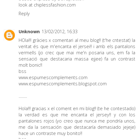
look at chiplessfashion.com
Reply
Unknown
13/02/2012, 16:33
HOla!!! gràcies x comentari al meu blog!! (t'he cntestat) la
veritat és que m'encanta el jersei!! i amb els pantalons
vermells (jo crec que mai me'n posaria uns, em fa la
sensació que destacaria massa ejjee) fa un contrast
molt bonic!!
bss
www.espurnescomplements.com
www.espurnescomplements.blogspot.com
.........
Hola!!! gracias x el coment en mi blog!! (te he contestado)
la verdad es que me encanta el jersey!! y con los
pantalones rojos (yo creo que nunca me pondría unos,
me da la sensación que destacaría demasiado jejeje)
hace un contraste muy bonito!!