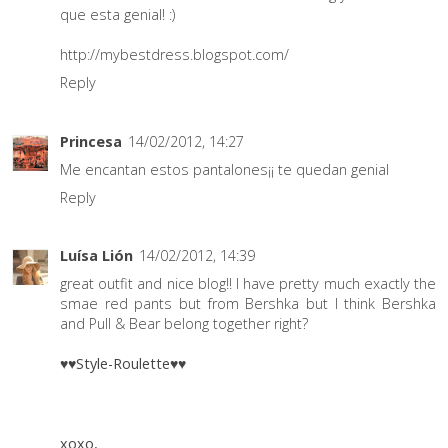
que esta genial! :)
http://mybestdress.blogspot.com/
Reply
Princesa
14/02/2012, 14:27
Me encantan estos pantalones¡¡ te quedan genial
Reply
Luísa Lión
14/02/2012, 14:39
great outfit and nice blog!! I have pretty much exactly the
smae red pants but from Bershka but I think Bershka
and Pull & Bear belong together right?
♥♥Style-Roulette♥♥
xoxo,