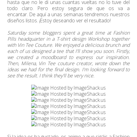
hasta que no le di unas cuantas vueltas no lo tuve del
todo claro. Pero estoy segura de que os va a
encantar. De aquí a unas semanas tendremos nuestros
diseños listos. ¡Estoy deseando ver el resultado!
Saturday some bloggers spent a great time at Fashion
Pills headquarter in a T-shirt design Workshop together
with Vin Tee Couture. We enjoyed a delicious brunch and
each of us designed a tee that I'll show you soon. Firstly,
we created a moodboard to express our inspiration.
Then, Milena, Vin Tee couture creator, wrote down the
ideas we had for the final design. I'm looking forward to
see the result. I think they'll be very nice.
Si la idea os ha gustado, os animo a que sigáis a Fashion