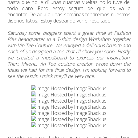
hasta que no le di unas cuantas vueltas no lo tuve del
todo claro. Pero estoy segura de que os va a
encantar. De aquí a unas semanas tendremos nuestros
diseños listos. ¡Estoy deseando ver el resultado!
Saturday some bloggers spent a great time at Fashion
Pills headquarter in a T-shirt design Workshop together
with Vin Tee Couture. We enjoyed a delicious brunch and
each of us designed a tee that I'll show you soon. Firstly,
we created a moodboard to express our inspiration.
Then, Milena, Vin Tee couture creator, wrote down the
ideas we had for the final design. I'm looking forward to
see the result. I think they'll be very nice.
Si la idea os ha gustado, os animo a que sigáis a Fashion