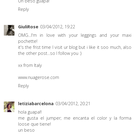
Un beso guapa!
Reply
GiuliRose
03/04/2012, 19:22
OMG...I'm in love with your leggings and your maxi
pochette!
it's the frist time I visit ur blog but i like it soo much, also
the other post...so I follow you :)
xx from Italy
www.nuagerose.com
Reply
letiziabarcelona
03/04/2012, 20:21
hola guapa!!
me gusta el jumper; me encanta el color y la forma
loose que tiene!
un beso