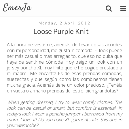
Monday, 2 April 2012
Loose Purple Knit
A la hora de vestirme, además de llevar cosas acordes
con mi personalidad, me gusta ir cómoda. El look puede
ser más casual o más arregladito, que eso no quita que
haya de sentirme cómoda. Hoy traigo un look con un
jersey-poncho XL muy finito que le he cogido prestado a
mi madre. ¡Me encanta! Es de esas prendas cómodas,
sueltecitas y que según como las combinemos tienen
mucha gracia. Además tiene un color precioso. ¿Tenéis
en vuestro armario prendas del estilo, bien grandotas?
When getting dressed, I try to wear comfy clothes. The
look can be casual or smart, but comfort is essential. In
today's look I wear a poncho-jumper I borrowed from my
mum. I love it! Do you have XL garments like this one in
your wardrobe?