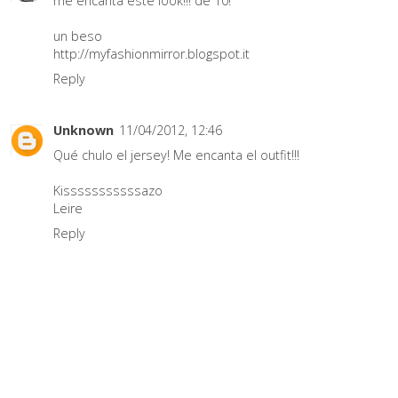
me encanta este look!!! de 10!
un beso
http://myfashionmirror.blogspot.it
Reply
Unknown
11/04/2012, 12:46
Qué chulo el jersey! Me encanta el outfit!!!
Kisssssssssssazo
Leire
Reply