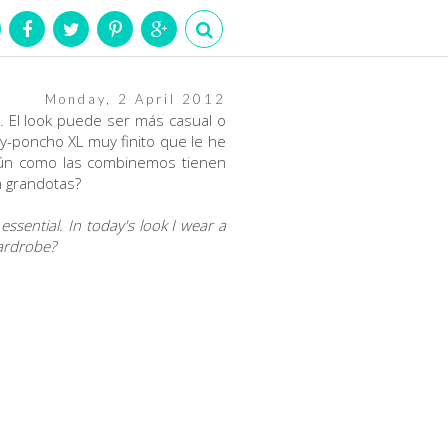
Monday, 2 April 2012
. El look puede ser más casual o
y-poncho XL muy finito que le he
gún como las combinemos tienen
n grandotas?
ssential. In today's look I wear a
ardrobe?