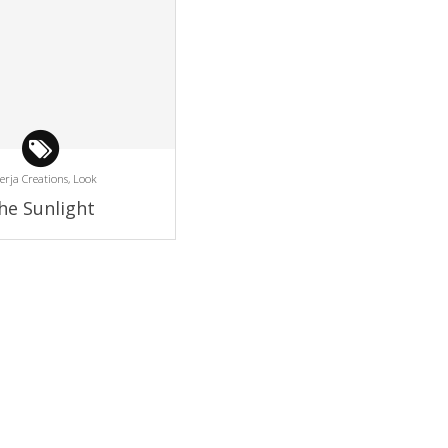
rja Creations,
Look
he Sunlight