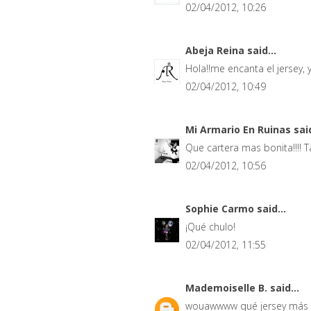
02/04/2012, 10:26
Abeja Reina
said...
Hola!!me encanta el jersey,
02/04/2012, 10:49
Mi Armario En Ruinas
said
Que cartera mas bonita!!!!
02/04/2012, 10:56
Sophie Carmo
said...
¡Qué chulo!
02/04/2012, 11:55
Mademoiselle B.
said...
wouawwww qué jersey más 