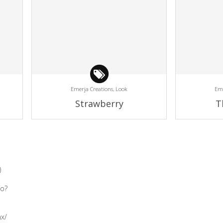
Emerja Creations,
Look
Eme
Strawberry
T
)
ío?
mx/