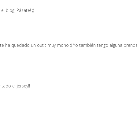
l blog! Pásate! ;)
y te ha quedado un outit muy mono :) Yo también tengo alguna prenda
tado el jersey!!