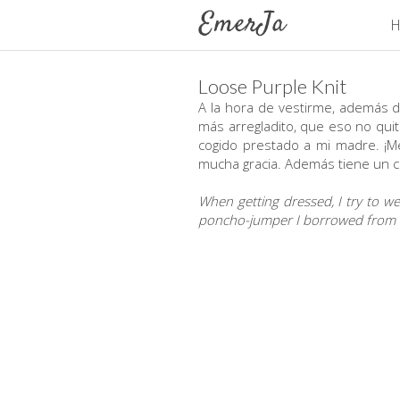
H
Loose Purple Knit
A la hora de vestirme, además d
más arregladito, que eso no qui
cogido prestado a mi madre. ¡
mucha gracia. Además tiene un co
When getting dressed, I try to we
poncho-jumper I borrowed from my