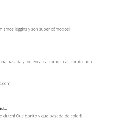
s mismos leggins y son super cómodos!
 es una pasada y me encanta como lo as combinado.
t.com
id...
e clutch! Que bonito y que pasada de color!!!!