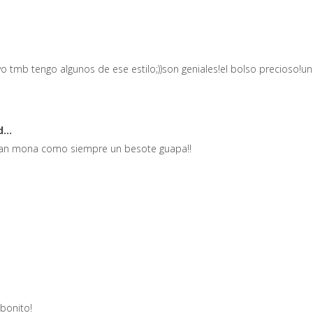
 yo tmb tengo algunos de ese estilo;))son geniales!el bolso precioso!u
...
 Tan mona como siempre un besote guapa!!
bonito!