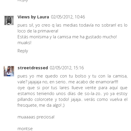
Views by Laura
02/05/2012, 10:46
pues si!, yo creo q las medias todavía no sobran! es lo
loco de la primavera!
Estás monísima y la camisa me ha gustado mucho!
muaks!
Reply
streetdressed
02/05/2012, 15:16
pues yo me quedo con tu bolso y tu con la camisa,
vale? jajajaja no, en serio.. me acabo de enamorar!!!!
oye que si por tus lares llueve vente para aquí que
estamos teniendo unos días de so-la-zo.. yo ya estoy
pillando colorcete y todo! jajaja.. verás como vuelva el
fresquete, me da algo! ;)
muaaaas preciosa!
montse