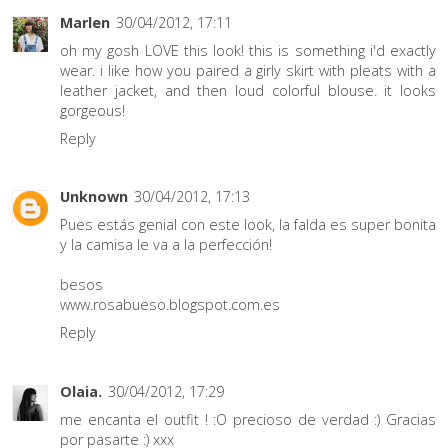
Marlen
30/04/2012, 17:11
oh my gosh LOVE this look! this is something i'd exactly
wear. i like how you paired a girly skirt with pleats with a
leather jacket, and then loud colorful blouse. it looks
gorgeous!
Reply
Unknown
30/04/2012, 17:13
Pues estás genial con este look, la falda es super bonita
y la camisa le va a la perfección!
besos
www.rosabueso.blogspot.com.es
Reply
Olaia.
30/04/2012, 17:29
me encanta el outfit ! :O precioso de verdad :) Gracias
por pasarte :) xxx