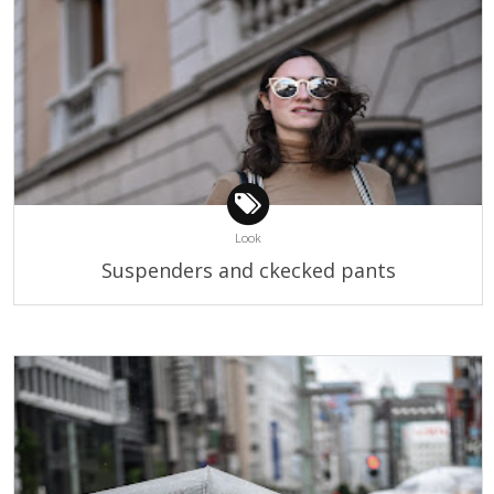
Look
Suspenders and ckecked pants