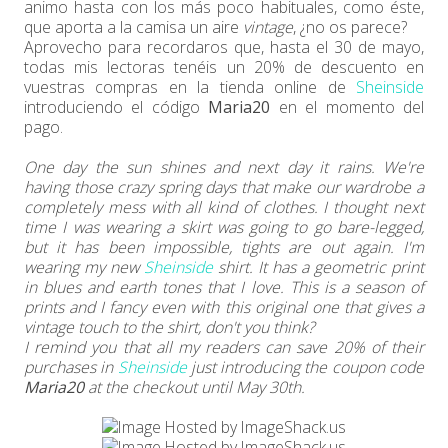
animo hasta con los más poco habituales, como éste,
que aporta a la camisa un aire
vintage
, ¿no os parece?
Aprovecho para recordaros que, hasta el 30 de mayo,
todas mis lectoras tenéis un 20% de descuento en
vuestras compras en la tienda online de
Sheinside
introduciendo el código
Maria20
en el momento del
pago.
One day the sun shines and next day it rains. We're
having those crazy spring days that make our wardrobe a
completely mess with all kind of clothes. I thought next
time I was wearing a skirt was going to go bare-legged,
but it has been impossible, tights are out again. I'm
wearing my new
Sheinside
shirt. It has a geometric print
in blues and earth tones that I love. This is a season of
prints and I fancy even with this original one that gives a
vintage touch to the shirt, don't you think?
I remind you that all my readers can save 20% of their
purchases in
Sheinside
just introducing the coupon code
Maria20
at the checkout until May 30th.