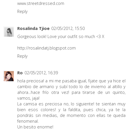
www.streetdressed.com
Reply
Rosalinda Tjioe
02/05/2012, 15:50
Gorgeous look! Love your outfit so much <3 X
http://rosalindatj.blogspot.com
Reply
Ro
02/05/2012, 16:39
hola preciosa! a mi me pasaba igual, fijate que ya hice el
cambio de armario y subí todo lo de invierno al altillo y
ahora...hace frío otra vez! para tirarse de un quinto,
vamos, jaja!
La camisa es preciosa no, lo siguiente! te sientan muy
bien esos colores! y la faldita, pues chica, ya te la
pondrás sin medias, de momento con ellas te queda
fenomenal.
Un besito enorme!