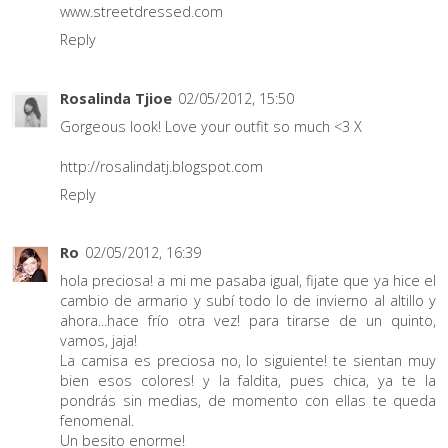
www.streetdressed.com
Reply
Rosalinda Tjioe
02/05/2012, 15:50
Gorgeous look! Love your outfit so much <3 X
http://rosalindatj.blogspot.com
Reply
Ro
02/05/2012, 16:39
hola preciosa! a mi me pasaba igual, fijate que ya hice el
cambio de armario y subí todo lo de invierno al altillo y
ahora...hace frío otra vez! para tirarse de un quinto,
vamos, jaja!
La camisa es preciosa no, lo siguiente! te sientan muy
bien esos colores! y la faldita, pues chica, ya te la
pondrás sin medias, de momento con ellas te queda
fenomenal.
Un besito enorme!