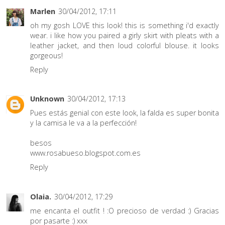
Marlen
30/04/2012, 17:11
oh my gosh LOVE this look! this is something i'd exactly
wear. i like how you paired a girly skirt with pleats with a
leather jacket, and then loud colorful blouse. it looks
gorgeous!
Reply
Unknown
30/04/2012, 17:13
Pues estás genial con este look, la falda es super bonita
y la camisa le va a la perfección!
besos
www.rosabueso.blogspot.com.es
Reply
Olaia.
30/04/2012, 17:29
me encanta el outfit ! :O precioso de verdad :) Gracias
por pasarte :) xxx