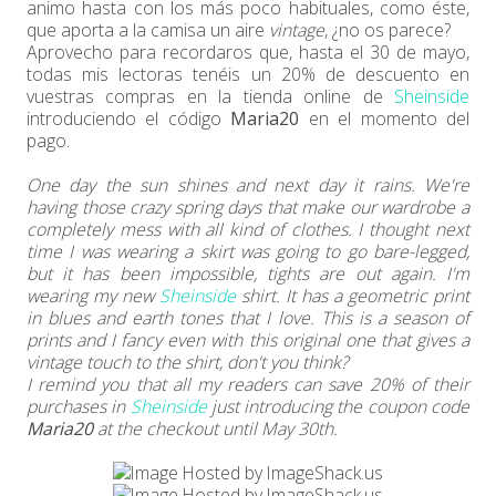
animo hasta con los más poco habituales, como éste,
que aporta a la camisa un aire
vintage
, ¿no os parece?
Aprovecho para recordaros que, hasta el 30 de mayo,
todas mis lectoras tenéis un 20% de descuento en
vuestras compras en la tienda online de
Sheinside
introduciendo el código
Maria20
en el momento del
pago.
One day the sun shines and next day it rains. We're
having those crazy spring days that make our wardrobe a
completely mess with all kind of clothes. I thought next
time I was wearing a skirt was going to go bare-legged,
but it has been impossible, tights are out again. I'm
wearing my new
Sheinside
shirt. It has a geometric print
in blues and earth tones that I love. This is a season of
prints and I fancy even with this original one that gives a
vintage touch to the shirt, don't you think?
I remind you that all my readers can save 20% of their
purchases in
Sheinside
just introducing the coupon code
Maria20
at the checkout until May 30th.