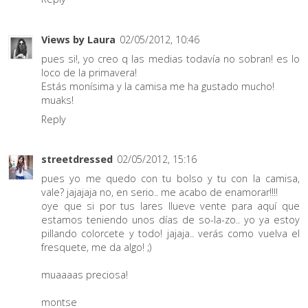
Views by Laura
02/05/2012, 10:46
pues si!, yo creo q las medias todavía no sobran! es lo
loco de la primavera!
Estás monísima y la camisa me ha gustado mucho!
muaks!
Reply
streetdressed
02/05/2012, 15:16
pues yo me quedo con tu bolso y tu con la camisa,
vale? jajajaja no, en serio.. me acabo de enamorar!!!!
oye que si por tus lares llueve vente para aquí que
estamos teniendo unos días de so-la-zo.. yo ya estoy
pillando colorcete y todo! jajaja.. verás como vuelva el
fresquete, me da algo! ;)
muaaaas preciosa!
montse