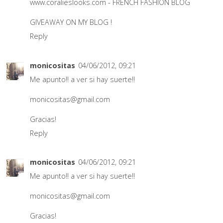
www.coralieslooks.com - FRENCH FASHION BLOG
GIVEAWAY ON MY BLOG !
Reply
monicositas
04/06/2012, 09:21
Me apunto!! a ver si hay suerte!!
monicositas@gmail.com
Gracias!
Reply
monicositas
04/06/2012, 09:21
Me apunto!! a ver si hay suerte!!
monicositas@gmail.com
Gracias!