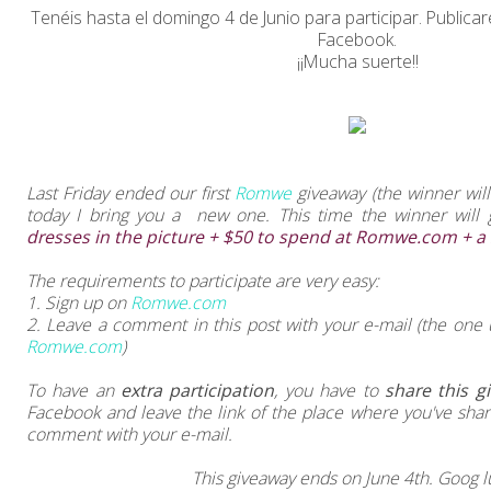
Tenéis hasta el domingo 4 de Junio para participar. Publicaré
Facebook.
¡¡Mucha suerte!!
Last Friday ended our first
Romwe
giveaway (the winner wil
today I bring you a new one. This time the winner will
dresses in the picture + $50 to spend at Romwe.com + a s
The requirements to participate are very easy:
1. Sign up on
Romwe.com
2. Leave a comment in this post with your e-mail (the on
Romwe.com
)
To have an
extra participation
, you have to
share this g
Facebook and leave the link of the place where you've sh
comment with your e-mail.
This giveaway ends on June 4th. Goog l