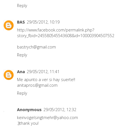
Reply
BAS
29/05/2012, 10:19
http://www.facebook.com/permalink.php?
story_fbid=245580545543608&id=100003904507552
bastrych@gmail.com
Reply
Ana
29/05/2012, 11:41
Me apunto a ver si hay suerte!!
anitapros@gmail.com
Reply
Anonymous
29/05/2012, 12:32
keinvogelsingtmehr@yahoo.com
.))thank you!