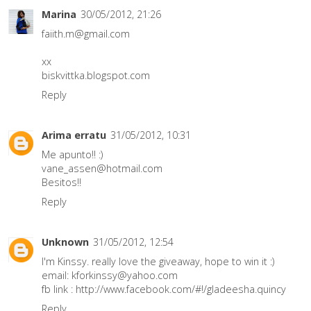
Marina
30/05/2012, 21:26
faiith.m@gmail.com
xx
biskvittka.blogspot.com
Reply
Arima erratu
31/05/2012, 10:31
Me apunto!! :)
vane_assen@hotmail.com
Besitos!!
Reply
Unknown
31/05/2012, 12:54
I'm Kinssy. really love the giveaway, hope to win it :)
email: kforkinssy@yahoo.com
fb link : http://www.facebook.com/#!/gladeesha.quincy
Reply