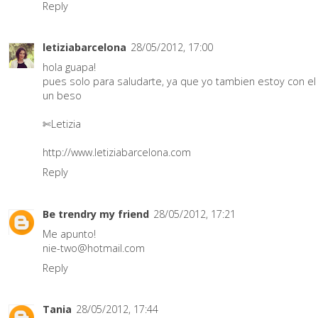
Reply
letiziabarcelona
28/05/2012, 17:00
hola guapa!
pues solo para saludarte, ya que yo tambien estoy con el
un beso
✄Letizia
http://www.letiziabarcelona.com
Reply
Be trendry my friend
28/05/2012, 17:21
Me apunto!
nie-two@hotmail.com
Reply
Tania
28/05/2012, 17:44