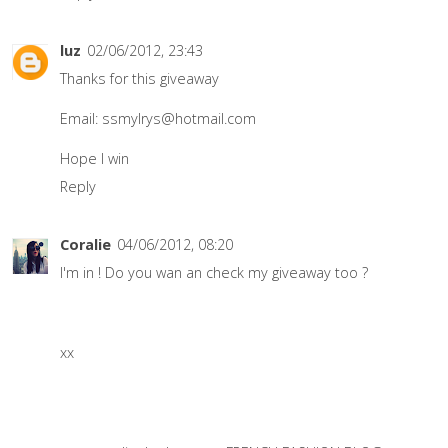
luz
02/06/2012, 23:43
Thanks for this giveaway
Email: ssmylrys@hotmail.com
Hope I win
Reply
Coralie
04/06/2012, 08:20
I'm in ! Do you wan an check my giveaway too ?
xx