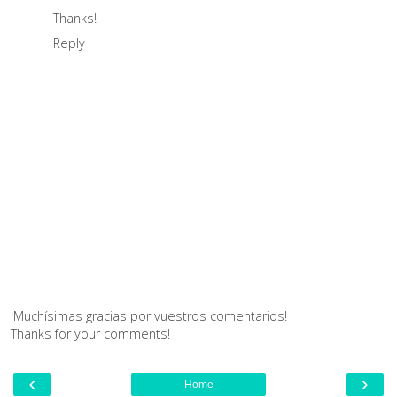
Thanks!
Reply
¡Muchísimas gracias por vuestros comentarios!
Thanks for your comments!
‹
›
Home