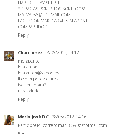
HABER SI HAY SUERTE
Y GRACIAS POR ESTOS SORTEOOSS
MALVAL56@HOTMAIL.COM
FACEBOOK MARI CARMEN ALAPONT
COMPARTIDOO!!!
Reply
Chari perez
28/05/2012, 14:12
me apunto
lola anton
lola.anton@yahoo.es
fb:chari perez quiros
twitter:umara2
uns saludo
Reply
María José B.C.
28/05/2012, 14:16
Participo! Mi correo: mari18590@hotmail.com
Reply