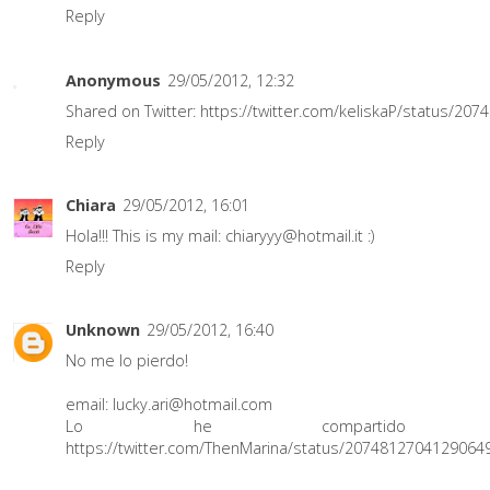
Reply
Anonymous
29/05/2012, 12:32
Shared on Twitter: https://twitter.com/keliskaP/status/2
Reply
Chiara
29/05/2012, 16:01
Hola!!! This is my mail: chiaryyy@hotmail.it :)
Reply
Unknown
29/05/2012, 16:40
No me lo pierdo!
email: lucky.ari@hotmail.com
Lo he compartido po
https://twitter.com/ThenMarina/status/2074812704129064