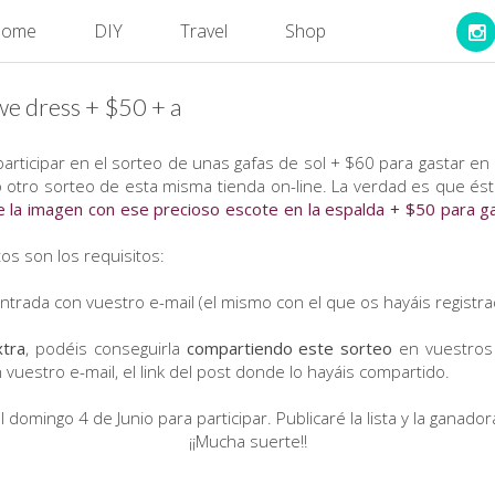
ome
DIY
Travel
Shop
 dress + $50 + a
 participar en el sorteo de unas gafas de sol + $60 para gastar en
o otro sorteo de esta misma tienda on-line. La verdad es que ést
e la imagen con ese precioso escote en la espalda + $50 para g
tos son los requisitos:
ntrada con vuestro e-mail (el mismo con el que os hayáis registr
xtra
, podéis conseguirla
compartiendo este sorteo
en vuestros
 vuestro e-mail, el link del post donde lo hayáis compartido.
l domingo 4 de Junio para participar. Publicaré la lista y la ganado
¡¡Mucha suerte!!