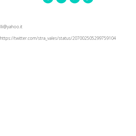
lli@yahoo.it
 https://twitter.com/stra_vales/status/207002505299759104