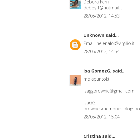
Debora Ferri
debby_f@hotmail.it
28/05/2012, 14:53
Unknown
said...
Email: helenalol@virgilio.it
28/05/2012, 14:54
Isa GomezG.
said...
me apunto!:)
isaggbrownie@gmail.com
IsaGG.
browniesmemories.blogspo
28/05/2012, 15:04
Cristina
said...