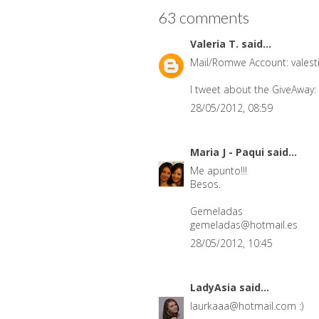
63 comments
Valeria T.
said...
Mail/Romwe Account: valesti
I tweet about the GiveAway:
28/05/2012, 08:59
Maria J - Paqui
said...
Me apunto!!!
Besos.
Gemeladas
gemeladas@hotmail.es
28/05/2012, 10:45
LadyAsia
said...
laurkaaa@hotmail.com :)