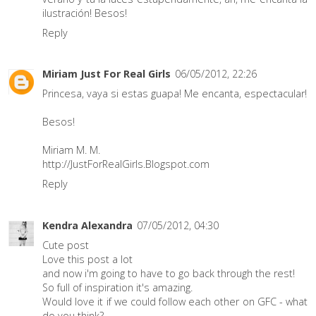
ilustración! Besos!
Reply
Miriam Just For Real Girls
06/05/2012, 22:26
Princesa, vaya si estas guapa! Me encanta, espectacular!
Besos!
Miriam M. M.
http://JustForRealGirls.Blogspot.com
Reply
Kendra Alexandra
07/05/2012, 04:30
Cute post
Love this post a lot
and now i'm going to have to go back through the rest!
So full of inspiration it's amazing.
Would love it if we could follow each other on GFC - what
do you think?