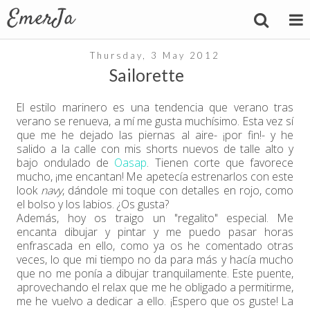
Thursday, 3 May 2012
Sailorette
El estilo marinero es una tendencia que verano tras
verano se renueva, a mí me gusta muchísimo. Esta vez sí
que me he dejado las piernas al aire- ¡por fin!- y he
salido a la calle con mis shorts nuevos de talle alto y
bajo ondulado de
Oasap
. Tienen corte que favorece
mucho, ¡me encantan! Me apetecía estrenarlos con este
look
navy
, dándole mi toque con detalles en rojo, como
el bolso y los labios. ¿Os gusta?
Además, hoy os traigo un "regalito" especial. Me
encanta dibujar y pintar y me puedo pasar horas
enfrascada en ello, como ya os he comentado otras
veces, lo que mi tiempo no da para más y hacía mucho
que no me ponía a dibujar tranquilamente. Este puente,
aprovechando el relax que me he obligado a permitirme,
me he vuelvo a dedicar a ello. ¡Espero que os guste! La