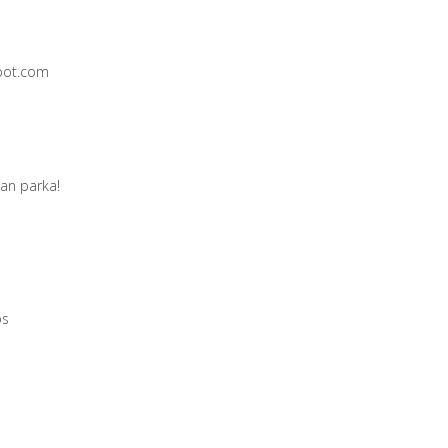
spot.com
an parka!
os