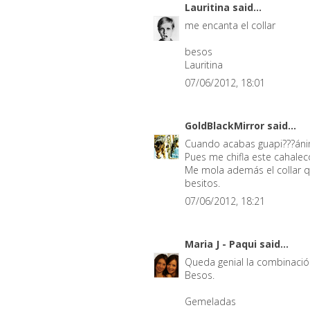
Lauritina
said...
me encanta el collar
besos
Lauritina
07/06/2012, 18:01
GoldBlackMirror
said...
Cuando acabas guapi???ánim
Pues me chifla este cahalec
Me mola además el collar qu
besitos.
07/06/2012, 18:21
Maria J - Paqui
said...
Queda genial la combinación
Besos.
Gemeladas