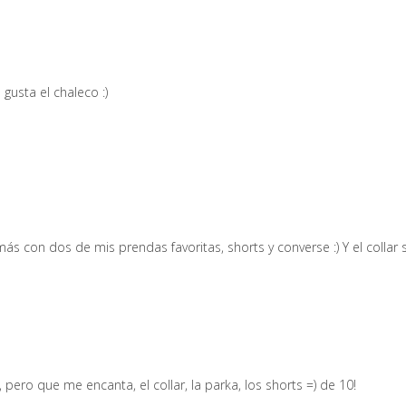
usta el chaleco :)
s con dos de mis prendas favoritas, shorts y converse :) Y el collar 
ero que me encanta, el collar, la parka, los shorts =) de 10!