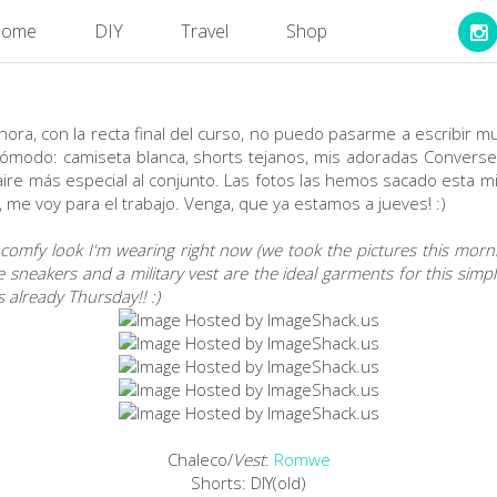
ome
DIY
Travel
Shop
ora, con la recta final del curso, no puedo pasarme a escribir 
 y cómodo: camiseta blanca, shorts tejanos, mis adoradas Convers
 aire más especial al conjunto. Las fotos las hemos sacado esta 
o, me voy para el trabajo. Venga, que ya estamos a jueves! :)
comfy look I'm wearing right now (we took the pictures this mornin
sneakers and a military vest are the ideal garments for this simpl
s already Thursday!! :)
Chaleco/
Vest
:
Romwe
Shorts: DIY(old)