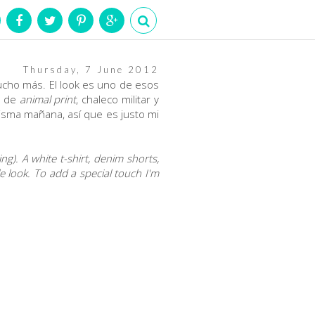
Thursday, 7 June 2012
mucho más. El look es uno de esos
e de
animal print
, chaleco militar y
misma mañana, así que es justo mi
g). A white t-shirt, denim shorts,
e look. To add a special touch I'm