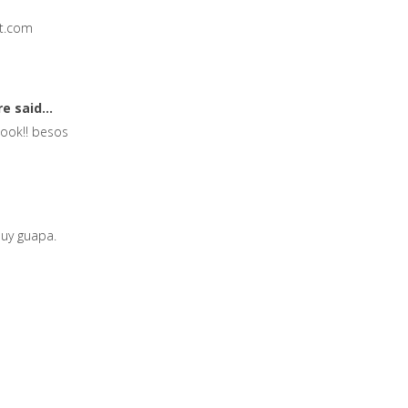
t.com
ure
said...
look!! besos
muy guapa.