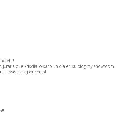
o eh!!!
o juraria que Priscila lo sacó un día en su blog my showroom.
e llevas es super chulo!!
!!