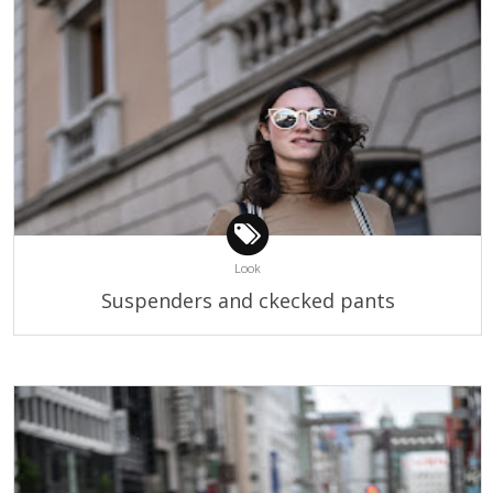
Look
Suspenders and ckecked pants