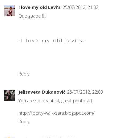
I love my old Levi's
25/07/2012, 21:02
Que guapa !!!!
- I l o v e m y o l d L e v i ' s -
Reply
Jelisaveta Đukanović
25/07/2012, 22:03
You are so beautiful, great photos! :)
http://liberty-walk-sara.blogspot.com/
Reply