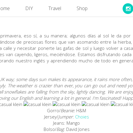
ome
DIY
Travel
Shop
 primavera, eso sí, a su manera; algunos días al sol le da por
ándose de preciosas flores que van asomando entre la hierba, 
a calle y necesitar ponerte las gafas de sol y luego volver a c
s van cayendo, ligeros, meciéndose. Estamos disfrutando cada d
orando nuestro inglés y aprendiendo mucho de todo en general
a UK way; some days sun makes its appearance, it rains more often,
yly. The weather is crazier than ever, you can go out and need 
 snowflakes are falling from the sky, lightly dancing. We are enjoy
ving our English and learning a lot in general. I'm fascinated! Hap
Gorro/
Beanie
: H&M
Jersey/
Jumper
:
Choies
Jeans: Mango
Bolso/
Bag
: David Jones