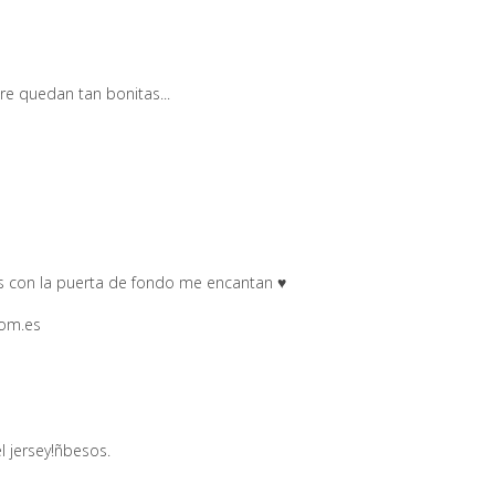
e quedan tan bonitas...
tos con la puerta de fondo me encantan ♥
com.es
l jersey!ñbesos.