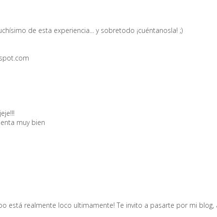
chísimo de esta experiencia... y sobretodo ¡cuéntanosla! ;)
gspot.com
je!!!
ienta muy bien
mpo está realmente loco ultimamente! Te invito a pasarte por mi blog,