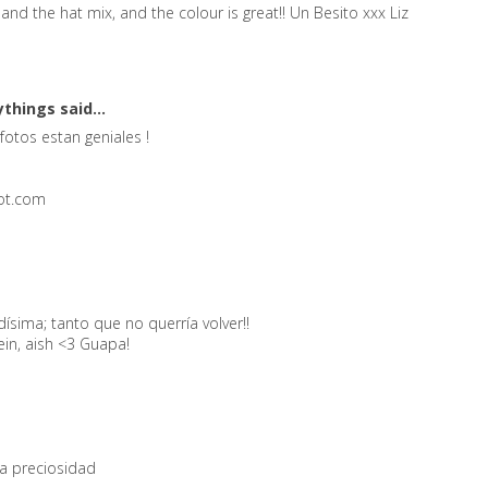
and the hat mix, and the colour is great!! Un Besito xxx Liz
ythings
said...
fotos estan geniales !
pot.com
ísima; tanto que no querría volver!!
lein, aish <3 Guapa!
a preciosidad