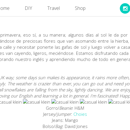
ome
DIY
Travel
Shop
 primavera, eso sí, a su manera; algunos días al sol le da por
ándose de preciosas flores que van asomando entre la hierba, 
a calle y necesitar ponerte las gafas de sol y luego volver a c
s van cayendo, ligeros, meciéndose. Estamos disfrutando cada d
orando nuestro inglés y aprendiendo mucho de todo en general
a UK way; some days sun makes its appearance, it rains more often,
yly. The weather is crazier than ever, you can go out and need 
 snowflakes are falling from the sky, lightly dancing. We are enjoy
ving our English and learning a lot in general. I'm fascinated! Hap
Gorro/
Beanie
: H&M
Jersey/
Jumper
:
Choies
Jeans: Mango
Bolso/
Bag
: David Jones