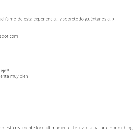
chísimo de esta experiencia... y sobretodo ¡cuéntanosla! ;)
gspot.com
je!!!
ienta muy bien
mpo está realmente loco ultimamente! Te invito a pasarte por mi blog,