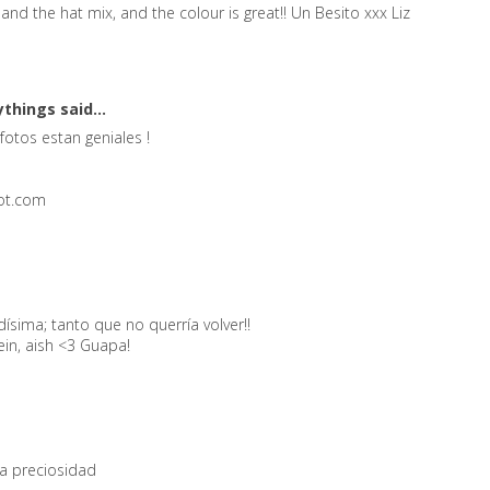
and the hat mix, and the colour is great!! Un Besito xxx Liz
ythings
said...
fotos estan geniales !
pot.com
ísima; tanto que no querría volver!!
lein, aish <3 Guapa!
a preciosidad