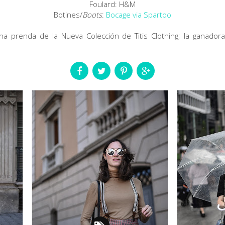
Foulard: H&M
Botines/
Boots
:
Bocage via Spartoo
a prenda de la Nueva Colección de Titis Clothing; la ganador