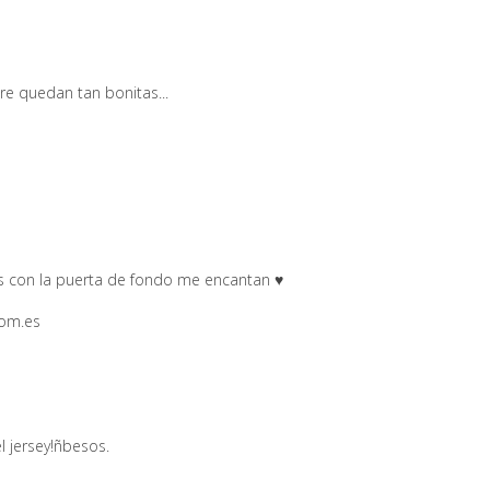
e quedan tan bonitas...
tos con la puerta de fondo me encantan ♥
com.es
l jersey!ñbesos.