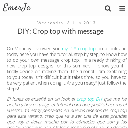
Wednesday, 3 July 2013
DIY: Crop top with message
On Monday I showed you
my DIY crop top
on a look and
today here you have the tutorial, step by step, to know how
to do your own message crop top. I'm already thinking of
new crop top designs for this summer; I'll show you if I
finally decide on making them. The tutorial I am explaining
to you today isn't difficult but it takes time, so you have to
be very patient when doing it. Are you ready? Just follow the
steps!
El lunes os enseñé en un look el
crop top DIY
que me he
hecho y hoy os traigo el tutorial para que podáis haceros el
vuestro. Ya estoy pensando en nuevos diseños de crop top
para este verano, creo que va a ser una de esas prendas
que voy a llevar mucho por lo cómodas que son y las
posibilidades que dan. Os los enseñaré si el final me decido