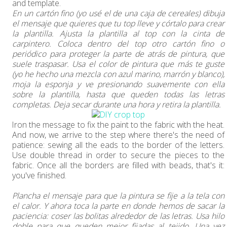
and template.
En un cartón fino (yo usé el de una caja de cereales) dibuja
el mensaje que quieres que tu top lleve y córtalo para crear
la plantilla. Ajusta la plantilla al top con la cinta de
carpintero. Coloca dentro del top otro cartón fino o
periódico para proteger la parte de atrás de pintura, que
suele traspasar. Usa el color de pintura que más te guste
(yo he hecho una mezcla con azul marino, marrón y blanco),
moja la esponja y ve presionando suavemente con ella
sobre la plantilla, hasta que queden todas las letras
completas. Deja secar durante una hora y retira la plantilla.
Iron the message to fix the paint to the fabric with the heat.
And now, we arrive to the step where there's the need of
patience: sewing all the eads to the border of the letters.
Use double thread in order to secure the pieces to the
fabric. Once all the borders are filled with beads, that's it:
you've finished.
Plancha el mensaje para que la pintura se fije a la tela con
el calor. Y ahora toca la parte en donde hemos de sacar la
paciencia: coser las bolitas alrededor de las letras. Usa hilo
doble para que queden mejor fijadas al tejido. Una vez