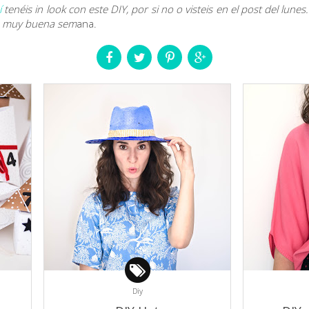
í
tenéis in look con este DIY, por si no o visteis en el post del lunes. 
na muy buena sem
ana.
Diy