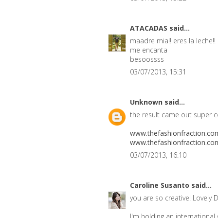
ATACADAS
said...
maadre mia!! eres la leche!!
me encanta
besoossss
03/07/2013, 15:31
Unknown
said...
the result came out super c
www.thefashionfraction.co
www.thefashionfraction.co
03/07/2013, 16:10
Caroline Susanto
said...
you are so creative! Lovely 
I'm holding an international