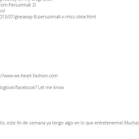
from Persunmall :D
oo!
013/07/giveaway-8-persunmall-x-miss-oline.html
p://www.we-heart-fashion.com
 bloglovin/facebook? Let me know
ilito, este fin de semana ya tengo algo en lo que entretenerme! Mucha