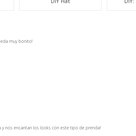
DIY Hat
DIY:
ueda muy bonito!
 y nos encantan los looks con este tipo de prenda!