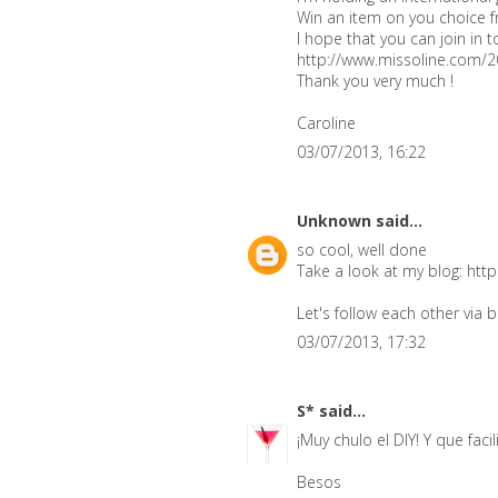
Win an item on you choice 
I hope that you can join in t
http://www.missoline.com/2
Thank you very much !
Caroline
03/07/2013, 16:22
Unknown
said...
so cool, well done
Take a look at my blog: htt
Let's follow each other via
03/07/2013, 17:32
S*
said...
¡Muy chulo el DIY! Y que fac
Besos