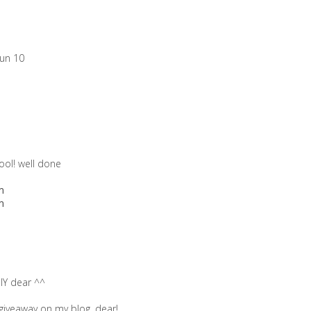
 un 10
ool! well done
m
m
DIY dear ^^
 giveaway on my blog, dear!