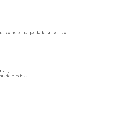
nta como te ha quedado.Un besazo
al :)
tario preciosa!!