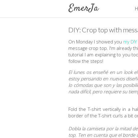
H
DIY: Crop top with mes
On Monday I showed you
my DIY
message crop top. I'm already thi
tutorial I am explaining to you to
follow the steps!
El lunes os enseñé en un look e
estoy pensando en nuevos diseño
lo cómodas que son y las posibili
nada difícil, pero requiere su tie
Fold the T-shirt vertically in a 
border of the T-shirt curls a bit on
Dobla la camiseta por la mitad de
top. Ten en cuenta que el borde 