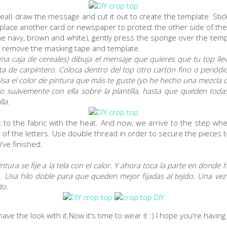
ereal) draw the message and cut it out to create the template. Stick
 place another card or newspaper to protect the other side of th
ome navy, brown and white), gently press the sponge over the tem
en remove the masking tape and template.
na caja de cereales) dibuja el mensaje que quieres que tu top lleve 
cinta de carpintero. Coloca dentro del top otro cartón fino o periód
Usa el color de pintura que más te guste (yo he hecho una mezcla 
 suavemente con ella sobre la plantilla, hasta que queden todas
lla.
t to the fabric with the heat. And now, we arrive to the step wh
 of the letters. Use double thread in order to secure the pieces t
u've finished.
tura se fije a la tela con el calor. Y ahora toca la parte en donde
as. Usa hilo doble para que queden mejor fijadas al tejido. Una ve
do.
ave the look with it.Now it's time to wear it :) I hope you're having