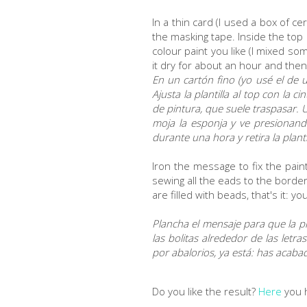
In a thin card (I used a box of c
the masking tape. Inside the top
colour paint you like (I mixed s
it dry for about an hour and th
En un cartón fino (yo usé el de u
Ajusta la plantilla al top con la 
de pintura, que suele traspasar. 
moja la esponja y ve presionando
durante una hora y retira la planti
Iron the message to fix the pain
sewing all the eads to the border
are filled with beads, that's it: yo
Plancha el mensaje para que la pin
las bolitas alrededor de las letr
por abalorios, ya está: has acaba
Do you like the result?
Here
you h