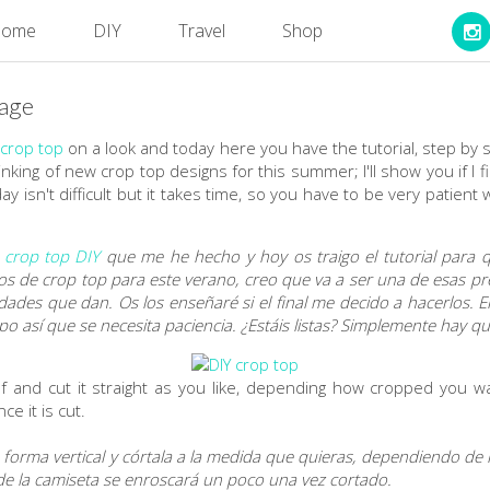
ome
DIY
Travel
Shop
sage
 crop top
on a look and today here you have the tutorial, step by
nking of new crop top designs for this summer; I'll show you if I 
day isn't difficult but it takes time, so you have to be very patient
l
crop top DIY
que me he hecho y hoy os traigo el tutorial para q
s de crop top para este verano, creo que va a ser una de esas pr
dades que dan. Os los enseñaré si el final me decido a hacerlos. El
mpo así que se necesita paciencia. ¿Estáis listas? Simplemente hay qu
half and cut it straight as you like, depending how cropped you w
ce it is cut.
 forma vertical y córtala a la medida que quieras, dependiendo de
de la camiseta se enroscará un poco una vez cortado.