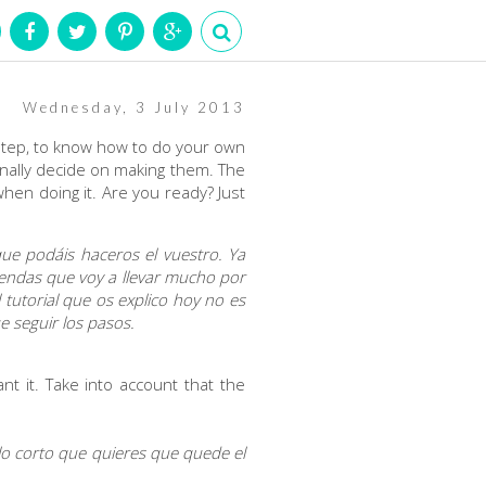
Wednesday, 3 July 2013
 step, to know how to do your own
finally decide on making them. The
 when doing it. Are you ready? Just
ue podáis haceros el vuestro. Ya
endas que voy a llevar mucho por
 tutorial que os explico hoy no es
e seguir los pasos.
ant it. Take into account that the
 lo corto que quieres que quede el