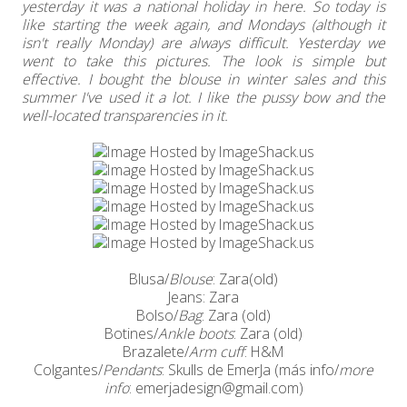
yesterday it was a national holiday in here. So today is
like starting the week again, and Mondays (although it
isn't really Monday) are always difficult. Yesterday we
went to take this pictures. The look is simple but
effective. I bought the blouse in winter sales and this
summer I've used it a lot. I like the pussy bow and the
well-located transparencies in it.
Blusa/
Blouse
: Zara(old)
Jeans: Zara
Bolso/
Bag
: Zara (old)
Botines/
Ankle boots
: Zara (old)
Brazalete/
Arm cuff
: H&M
Colgantes/
Pendants
: Skulls de EmerJa (más info/
more
info
: emerjadesign@gmail.com)