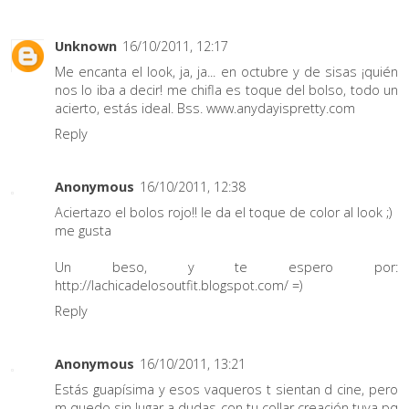
Unknown
16/10/2011, 12:17
Me encanta el look, ja, ja... en octubre y de sisas ¡quién
nos lo iba a decir! me chifla es toque del bolso, todo un
acierto, estás ideal. Bss. www.anydayispretty.com
Reply
Anonymous
16/10/2011, 12:38
Aciertazo el bolos rojo!! le da el toque de color al look ;)
me gusta
Un beso, y te espero por:
http://lachicadelosoutfit.blogspot.com/ =)
Reply
Anonymous
16/10/2011, 13:21
Estás guapísima y esos vaqueros t sientan d cine, pero
m quedo sin lugar a dudas con tu collar creación tuya pq