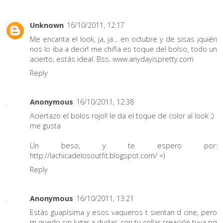
Unknown
16/10/2011, 12:17
Me encanta el look, ja, ja... en octubre y de sisas ¡quién
nos lo iba a decir! me chifla es toque del bolso, todo un
acierto, estás ideal. Bss. www.anydayispretty.com
Reply
Anonymous
16/10/2011, 12:38
Aciertazo el bolos rojo!! le da el toque de color al look ;)
me gusta
Un beso, y te espero por:
http://lachicadelosoutfit.blogspot.com/ =)
Reply
Anonymous
16/10/2011, 13:21
Estás guapísima y esos vaqueros t sientan d cine, pero
m quedo sin lugar a dudas con tu collar creación tuya pq