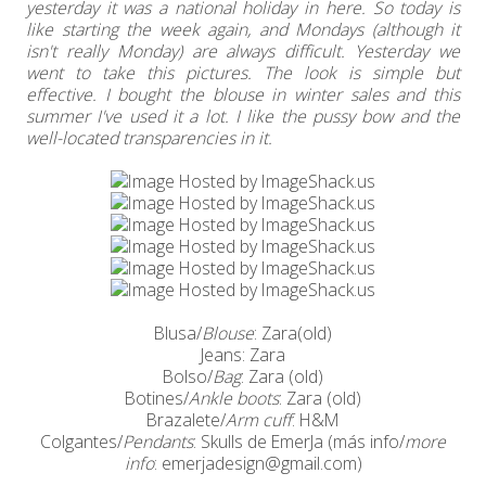
yesterday it was a national holiday in here. So today is
like starting the week again, and Mondays (although it
isn't really Monday) are always difficult. Yesterday we
went to take this pictures. The look is simple but
effective. I bought the blouse in winter sales and this
summer I've used it a lot. I like the pussy bow and the
well-located transparencies in it.
Blusa/
Blouse
: Zara(old)
Jeans: Zara
Bolso/
Bag
: Zara (old)
Botines/
Ankle boots
: Zara (old)
Brazalete/
Arm cuff
: H&M
Colgantes/
Pendants
: Skulls de EmerJa (más info/
more
info
: emerjadesign@gmail.com)