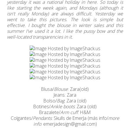
yesterday it was a national holiday in here. So today is
like starting the week again, and Mondays (although it
isn't really Monday) are always difficult. Yesterday we
went to take this pictures. The look is simple but
effective. I bought the blouse in winter sales and this
summer I've used it a lot. I like the pussy bow and the
well-located transparencies in it.
Blusa/
Blouse
: Zara(old)
Jeans: Zara
Bolso/
Bag
: Zara (old)
Botines/
Ankle boots
: Zara (old)
Brazalete/
Arm cuff
: H&M
Colgantes/
Pendants
: Skulls de EmerJa (más info/
more
info
: emerjadesign@gmail.com)