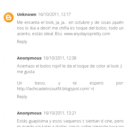
Unknown
16/10/2011, 12:17
Me encanta el look, ja, ja... en octubre y de sisas ¡quién
nos lo iba a decir! me chifla es toque del bolso, todo un
acierto, estás ideal. Bss. www.anydayispretty.com
Reply
Anonymous
16/10/2011, 12:38
Aciertazo el bolos rojo!! le da el toque de color al look ;)
me gusta
Un beso, y te espero por:
http://lachicadelosoutfit.blogspot.com/ =)
Reply
Anonymous
16/10/2011, 13:21
Estás guapísima y esos vaqueros t sientan d cine, pero
m quedo sin lugar a dudas con tu collar creación tuya pq