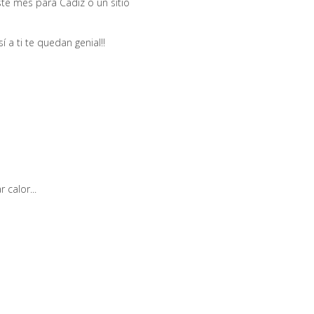
este mes para Cadiz o un sitio
 a ti te quedan genial!!
 calor...