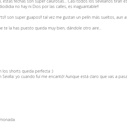
si, estas fechas son super calurosas... Casi todos los sevillanos tiran 
diodidia no hay ni Dios por las calles, es inaguantable!!
!! son super guapos!! tal vez me gustan un pelín más sueltos, aun así
e te la has puesto queda muy bien, dándole otro aire...
 los shorts queda perfecta :)
 Sevilla: yo cuando fuí me encantó! Aunque está claro que vas a pasar
 monada.