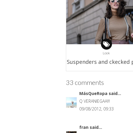
Look
Suspenders and ckecked 
33 comments
MásQueRopa
said...
Q VERANIEGAA!!!
09/08/2012, 09:33
fran
said...