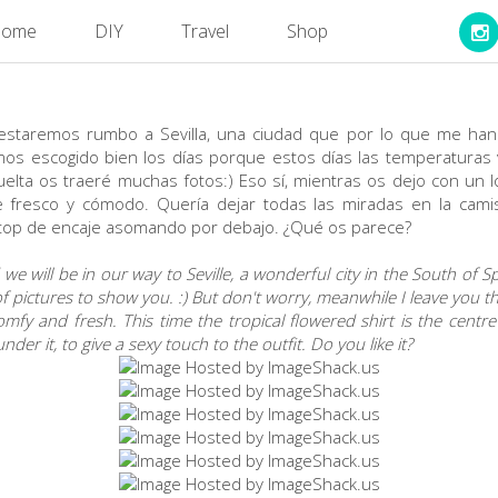
ome
DIY
Travel
Shop
estaremos rumbo a Sevilla, una ciudad que por lo que me han 
mos escogido bien los días porque estos días las temperaturas
uelta os traeré muchas fotos:) Eso sí, mientras os dejo con un l
e fresco y cómodo. Quería dejar todas las miradas en la camisa
el top de encaje asomando por debajo. ¿Qué os parece?
 we will be in our way to Seville, a wonderful city in the South of
 of pictures to show you. :) But don't worry, meanwhile I leave you th
mfy and fresh. This time the tropical flowered shirt is the centre 
er it, to give a sexy touch to the outfit. Do you like it?