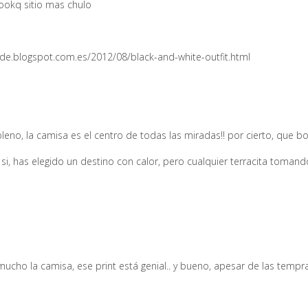
lookq sitio mas chulo
e.blogspot.com.es/2012/08/black-and-white-outfit.html
eno, la camisa es el centro de todas las miradas!! por cierto, que bon
y si, has elegido un destino con calor, pero cualquier terracita toma
ucho la camisa, ese print está genial.. y bueno, apesar de las temprat