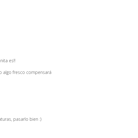
ita es!!
ndo algo fresco compensará
uras, pasarlo bien :)