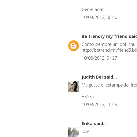
Gemeladas
10/08/2012, 00:40
Be trendry my friend
said
Como siempre un look chulí
http://betrendymyfriend3.b
10/08/2012, 01:27
Judith Bel
said...
Me gusta el estampado, fresc
BSSSS
10/08/2012, 10:49
Erika
said...
love.