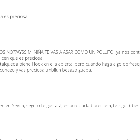
ta es preciosa
OS NO??AYSS MI NIÑA TE VAS A ASAR COMO UN POLLITO...ya nos conta
icen que es preciosa.
!queda biene l look cn ella abierta, pero cuando haga algo de fresq
aconazo y vas preciosa tmb!!un besazo guapa.
en en Sevilla, seguro te gustará, es una ciudad preciosa, te sigo :), bes