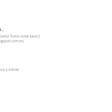
...
simo! Tomo nota! besis:)
logspot.com.es/
o y estival.