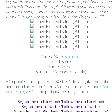
vey different from the one on the previous post, but also co
and fresh. This time the tropical flowered shirt is the centre
attention, using it almost as a cardigan and showing a lace 
under it, to give a sexy touch to the outfit. Do you like it?
Camisa/
Shirt
:
Sheinside
Top: Tezenis
Shorts:
Oasap
Sandalias/
Sandals
: Zara (old)
Aún podéis participar en el SORTEO de las gafas de sol de
tienda on-line Mister Spex. ¿A qué estáis esperando?
Aquí
dejo el link
, veréis que participar es muy sencillo.
Seguidme en Facebook/Follow me on Facebook
Seguidme en Twitter/Follow me on Twitter
Seguidme with Bloglovin'/Follow me with Bloglovin'