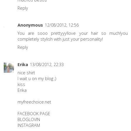
Reply
Anonymous
12/08/2012, 12:56
You are sooo prettyyy!love your hair so much!you 
completely stylish with just your personality!
Reply
Erika
13/08/2012, 22:33
nice shirt
I wait u on my blog ;)
kiss
Erika
myfreechoice.net
FACEBOOK PAGE
BLOGLOVIN
INSTAGRAM