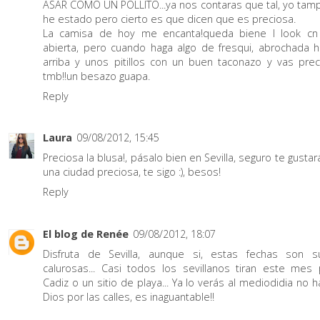
ASAR COMO UN POLLITO...ya nos contaras que tal, yo tam
he estado pero cierto es que dicen que es preciosa.
La camisa de hoy me encanta!queda biene l look cn 
abierta, pero cuando haga algo de fresqui, abrochada h
arriba y unos pitillos con un buen taconazo y vas prec
tmb!!un besazo guapa.
Reply
Laura
09/08/2012, 15:45
Preciosa la blusa!, pásalo bien en Sevilla, seguro te gustar
una ciudad preciosa, te sigo :), besos!
Reply
El blog de Renée
09/08/2012, 18:07
Disfruta de Sevilla, aunque si, estas fechas son s
calurosas... Casi todos los sevillanos tiran este mes 
Cadiz o un sitio de playa... Ya lo verás al mediodidia no h
Dios por las calles, es inaguantable!!