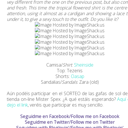
vey different from the one on the previous post, but also co
and fresh. This time the tropical flowered shirt is the centre
attention, using it almost as a cardigan and showing a lace 
under it, to give a sexy touch to the outfit. Do you like it?
Camisa/
Shirt
:
Sheinside
Top: Tezenis
Shorts:
Oasap
Sandalias/
Sandals
: Zara (old)
Aún podéis participar en el SORTEO de las gafas de sol de
tienda on-line Mister Spex. ¿A qué estáis esperando?
Aquí
dejo el link
, veréis que participar es muy sencillo.
Seguidme en Facebook/Follow me on Facebook
Seguidme en Twitter/Follow me on Twitter
Seguidme with Bloglovin'/Follow me with Bloglovin'