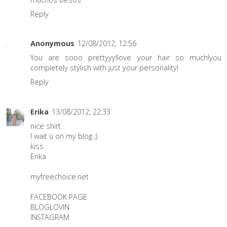
Reply
Anonymous
12/08/2012, 12:56
You are sooo prettyyy!love your hair so much!you 
completely stylish with just your personality!
Reply
Erika
13/08/2012, 22:33
nice shirt
I wait u on my blog ;)
kiss
Erika
myfreechoice.net
FACEBOOK PAGE
BLOGLOVIN
INSTAGRAM