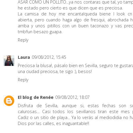
ASAR COMO UN POLLITO...ya nos contaras que tal, yo tam
he estado pero cierto es que dicen que es preciosa.
La camisa de hoy me encanta!queda biene l look cn 
abierta, pero cuando haga algo de fresqui, abrochada h
arriba y unos pitillos con un buen taconazo y vas prec
tmb!!un besazo guapa.
Reply
Laura
09/08/2012, 15:45
Preciosa la blusa!, pásalo bien en Sevilla, seguro te gustar
una ciudad preciosa, te sigo :), besos!
Reply
El blog de Renée
09/08/2012, 18:07
Disfruta de Sevilla, aunque si, estas fechas son s
calurosas... Casi todos los sevillanos tiran este mes 
Cadiz o un sitio de playa... Ya lo verás al mediodidia no h
Dios por las calles, es inaguantable!!