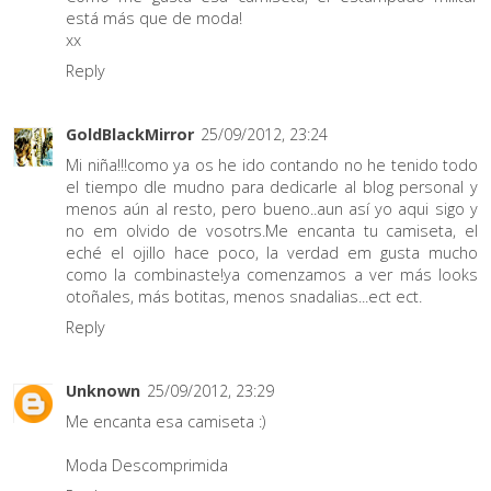
está más que de moda!
xx
Reply
GoldBlackMirror
25/09/2012, 23:24
Mi niña!!!como ya os he ido contando no he tenido todo
el tiempo dle mudno para dedicarle al blog personal y
menos aún al resto, pero bueno..aun así yo aqui sigo y
no em olvido de vosotrs.Me encanta tu camiseta, el
eché el ojillo hace poco, la verdad em gusta mucho
como la combinaste!ya comenzamos a ver más looks
otoñales, más botitas, menos snadalias...ect ect.
Reply
Unknown
25/09/2012, 23:29
Me encanta esa camiseta :)
Moda Descomprimida