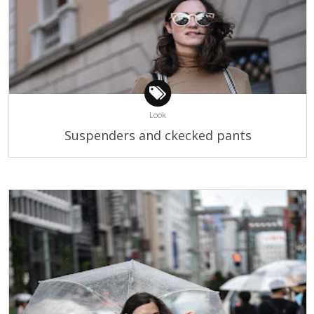
Look
Suspenders and ckecked pants