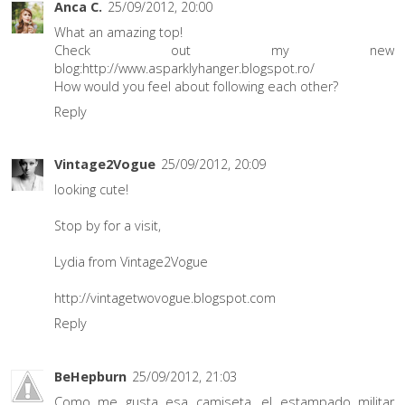
Anca C.
25/09/2012, 20:00
What an amazing top!
Check out my new
blog:http://www.asparklyhanger.blogspot.ro/
How would you feel about following each other?
Reply
Vintage2Vogue
25/09/2012, 20:09
looking cute!
Stop by for a visit,
Lydia from Vintage2Vogue
http://vintagetwovogue.blogspot.com
Reply
BeHepburn
25/09/2012, 21:03
Como me gusta esa camiseta, el estampado militar