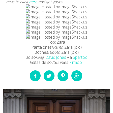
have to click
here
and get yours!
Top: Zara
Pantalones/
Pants
: Zara (old)
Botines/
Boots
: Zara (old)
Bolso/
Bag
:
David Jones
via
Spartoo
Gafas de sol/
Sunnies
:
Firmoo