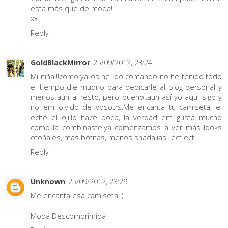
está más que de moda!
xx
Reply
GoldBlackMirror
25/09/2012, 23:24
Mi niña!!!como ya os he ido contando no he tenido todo
el tiempo dle mudno para dedicarle al blog personal y
menos aún al resto, pero bueno..aun así yo aqui sigo y
no em olvido de vosotrs.Me encanta tu camiseta, el
eché el ojillo hace poco, la verdad em gusta mucho
como la combinaste!ya comenzamos a ver más looks
otoñales, más botitas, menos snadalias...ect ect.
Reply
Unknown
25/09/2012, 23:29
Me encanta esa camiseta :)
Moda Descomprimida