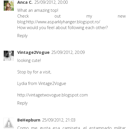
Anca C.
25/09/2012, 20:00
What an amazing top!
Check out my new
blog:http://www.asparklyhanger.blogspot.ro/
How would you feel about following each other?
Reply
Vintage2Vogue
25/09/2012, 20:09
looking cute!
Stop by for a visit,
Lydia from Vintage2Vogue
http://vintagetwovogue.blogspot.com
Reply
BeHepburn
25/09/2012, 21:03
Como me gusta esa camiseta, el estampado militar