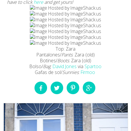
have to click
here
and get yours!
Top: Zara
Pantalones/
Pants
: Zara (old)
Botines/
Boots
: Zara (old)
Bolso/
Bag
:
David Jones
via
Spartoo
Gafas de sol/
Sunnies
:
Firmoo