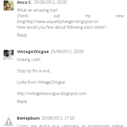
Anca C.
25/09/2012, 20:00
What an amazing top!
Check out my new
blog:http://www.asparklyhanger.blogspot.ro/
How would you feel about following each other?
Reply
Vintage2Vogue
25/09/2012, 20:09
looking cute!
Stop by for a visit,
Lydia from Vintage2Vogue
http://vintagetwovogue.blogspot.com
Reply
BeHepburn
25/09/2012, 21:03
Como me gusta esa camiseta, el estampado militar