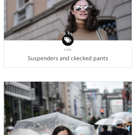
Look
Suspenders and ckecked pants