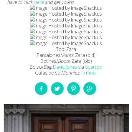
have to click
here
and get yours!
Top: Zara
Pantalones/
Pants
: Zara (old)
Botines/
Boots
: Zara (old)
Bolso/
Bag
:
David Jones
via
Spartoo
Gafas de sol/
Sunnies
:
Firmoo