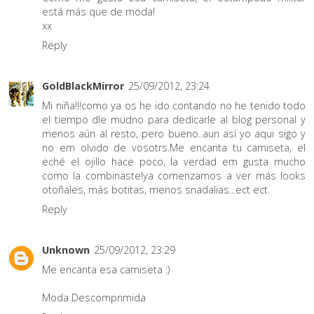
está más que de moda!
xx
Reply
GoldBlackMirror
25/09/2012, 23:24
Mi niña!!!como ya os he ido contando no he tenido todo
el tiempo dle mudno para dedicarle al blog personal y
menos aún al resto, pero bueno..aun así yo aqui sigo y
no em olvido de vosotrs.Me encanta tu camiseta, el
eché el ojillo hace poco, la verdad em gusta mucho
como la combinaste!ya comenzamos a ver más looks
otoñales, más botitas, menos snadalias...ect ect.
Reply
Unknown
25/09/2012, 23:29
Me encanta esa camiseta :)
Moda Descomprimida